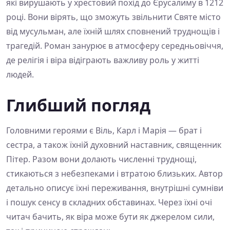
які вирушають у хрестовий похід до Єрусалиму в 1212
році. Вони вірять, що зможуть звільнити Святе місто
від мусульман, але їхній шлях сповнений труднощів і
трагедій. Роман занурює в атмосферу середньовіччя,
де релігія і віра відіграють важливу роль у житті
людей.
Глибший погляд
Головними героями є Віль, Карл і Марія — брат і
сестра, а також їхній духовний наставник, священник
Пітер. Разом вони долають численні труднощі,
стикаються з небезпеками і втратою близьких. Автор
детально описує їхні переживання, внутрішні сумніви
і пошук сенсу в складних обставинах. Через їхні очі
читач бачить, як віра може бути як джерелом сили,