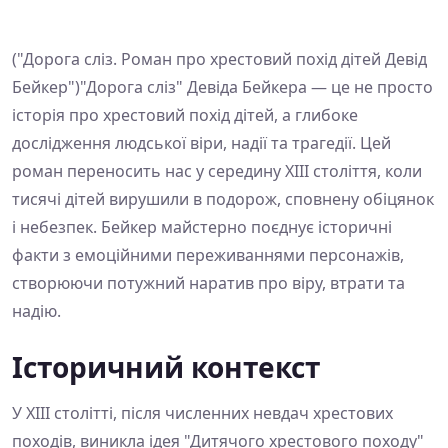
("Дорога сліз. Роман про хрестовий похід дітей Девід
Бейкер")"Дорога сліз" Девіда Бейкера — це не просто
історія про хрестовий похід дітей, а глибоке
дослідження людської віри, надії та трагедії. Цей
роман переносить нас у середину XIII століття, коли
тисячі дітей вирушили в подорож, сповнену обіцянок
і небезпек. Бейкер майстерно поєднує історичні
факти з емоційними переживаннями персонажів,
створюючи потужний наратив про віру, втрати та
надію.
Історичний контекст
У XIII столітті, після численних невдач хрестових
походів, виникла ідея "Дитячого хрестового походу"