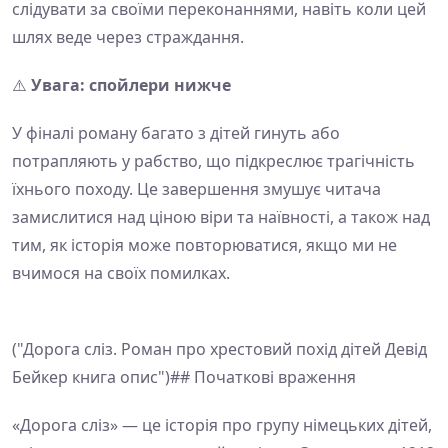
слідувати за своїми переконаннями, навіть коли цей
шлях веде через страждання.
⚠️
Увага: спойлери нижче
У фіналі роману багато з дітей гинуть або
потрапляють у рабство, що підкреслює трагічність
їхнього походу. Це завершення змушує читача
замислитися над ціною віри та наївності, а також над
тим, як історія може повторюватися, якщо ми не
вчимося на своїх помилках.
("Дорога сліз. Роман про хрестовий похід дітей Девід
Бейкер книга опис")## Початкові враження
«Дорога сліз» — це історія про групу німецьких дітей,