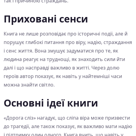
так і причиною страждань.
Приховані сенси
Книга не лише розповідає про історичні події, але й
порушує глибокі питання про віру, надію, страждання
і сенс життя. Вона змушує задуматися про те, як
людина реагує на труднощі, як знаходить сили йти
далі і що насправді важливо в житті. Через долю
героїв автор показує, як навіть у найтемніші часи
можна знайти світло.
Основні ідеї книги
«Дорога сліз» нагадує, що сліпа віра може призвести
до трагедії, але також показує, як важливо мати надію
і підтримку один одного. Книга вчить, що навіть у