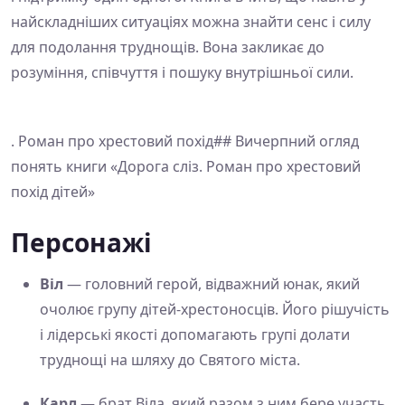
найскладніших ситуаціях можна знайти сенс і силу
для подолання труднощів. Вона закликає до
розуміння, співчуття і пошуку внутрішньої сили.
. Роман про хрестовий похід## Вичерпний огляд
понять книги «Дорога сліз. Роман про хрестовий
похід дітей»
Персонажі
Віл
— головний герой, відважний юнак, який
очолює групу дітей-хрестоносців. Його рішучість
і лідерські якості допомагають групі долати
труднощі на шляху до Святого міста.
Карл
— брат Віла, який разом з ним бере участь