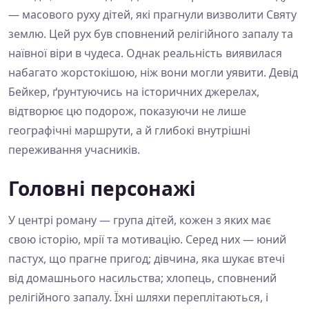
— масового руху дітей, які прагнули визволити Святу
землю. Цей рух був сповнений релігійного запалу та
наївної віри в чудеса. Однак реальність виявилася
набагато жорстокішою, ніж вони могли уявити. Девід
Бейкер, ґрунтуючись на історичних джерелах,
відтворює цю подорож, показуючи не лише
географічні маршрути, а й глибокі внутрішні
переживання учасників.
Головні персонажі
У центрі роману — група дітей, кожен з яких має
свою історію, мрії та мотивацію. Серед них — юний
пастух, що прагне пригод; дівчина, яка шукає втечі
від домашнього насильства; хлопець, сповнений
релігійного запалу. Їхні шляхи переплітаються, і