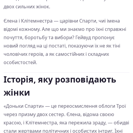
двох сильних жінок.
Єлена і Клітемнестра — царівни Спарти, чиї імена
відомі кожному. Але що ми знаємо про їхні справжні
почуття, боротьбу та вибори? Гейвуд пропонує
новий погляд на ці постаті, показуючи їх не як тіні
чоловічих героїв, а як самостійних і складних
особистостей.
Історія, яку розповідають
жінки
«Доньки Спарти» — це переосмислення облоги Трої
через призму двох сестер. Єлена, відома своєю
красою, і Клітемнестра, яка пережила зраду, — обидві
стали жертвами політичних і особистих інтриг. Їхні