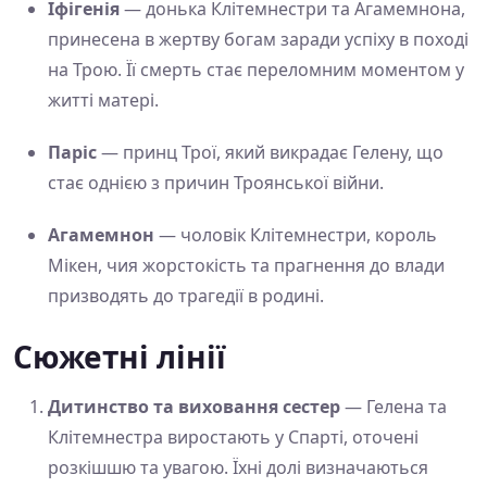
Іфігенія
— донька Клітемнестри та Агамемнона,
принесена в жертву богам заради успіху в поході
на Трою. Її смерть стає переломним моментом у
житті матері.
Паріс
— принц Трої, який викрадає Гелену, що
стає однією з причин Троянської війни.
Агамемнон
— чоловік Клітемнестри, король
Мікен, чия жорстокість та прагнення до влади
призводять до трагедії в родині.
Сюжетні лінії
Дитинство та виховання сестер
— Гелена та
Клітемнестра виростають у Спарті, оточені
розкішшю та увагою. Їхні долі визначаються