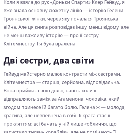
Коли я взяла до рук «Доньки Спарти» Клер Гейвуд, я
вже знала основну сюжетну лінію — історію Гелени
Троянської, жінки, через яку почалася Троянська
війна. Але ця книга розповідає іншу, менш відому, але
не менш важливу історію — про її сестру
Клітемнестру. І я була вражена.
Дві сестри, два світи
Гейвуд майстерно малює контрасти між сестрами.
Клітемнестра — старша, серйозна, відповідальна.
Вона приймає свою долю, навіть коли її
відправляють заміж за Агаменона, чоловіка, який
згодом принесе їй багато болю. Гелена ж — молода,
красива, але невпевнена в собі. Її краса стає її
прокляттям: всі бачать у ній лише «обличчя, що
запустило тисячу кораблів», але не помічають її