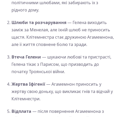
політичними шлюбами, які забирають їх з
рідного дому.
Шлюби та розчарування
— Гелена виходить
заміж за Менелая, але їхній шлюб не приносить
щастя. Клітемнестра стає дружиною Агамемнона,
але її життя сповнене болю та зради.
Втеча Гелени
— шукаючи любові та пристрасті,
Гелена тікає з Парисом, що призводить до
початку Троянської війни.
Жертва Іфігенії
— Агамемнон приносить у
жертву свою доньку, що викликає гнів та відчай у
Клітемнестри.
Відплата
— після повернення Агамемнона з