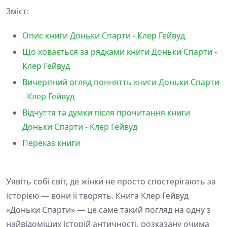
Зміст:
Опис книги Доньки Спарти - Клер Гейвуд
Що ховається за рядками книги Доньки Спарти -
Клер Гейвуд
Вичерпний огляд поннятть книги Доньки Спарти
- Клер Гейвуд
Відчуття та думки після прочитання книги
Доньки Спарти - Клер Гейвуд
Переказ книги
Уявіть собі світ, де жінки не просто спостерігають за
історією — вони її творять. Книга Клер Гейвуд
«Доньки Спарти» — це саме такий погляд на одну з
найвідоміших історій античності, розказану очима