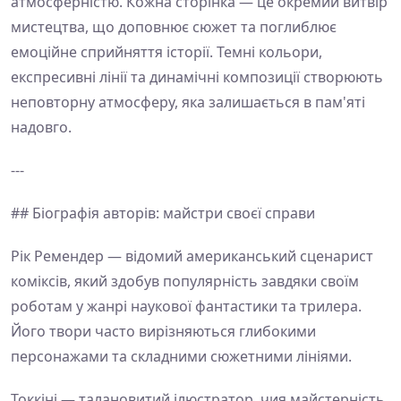
атмосферністю. Кожна сторінка — це окремий витвір
мистецтва, що доповнює сюжет та поглиблює
емоційне сприйняття історії. Темні кольори,
експресивні лінії та динамічні композиції створюють
неповторну атмосферу, яка залишається в пам'яті
надовго.
---
## Біографія авторів: майстри своєї справи
Рік Ремендер — відомий американський сценарист
коміксів, який здобув популярність завдяки своїм
роботам у жанрі наукової фантастики та трилера.
Його твори часто вирізняються глибокими
персонажами та складними сюжетними лініями.
Токкіні — талановитий ілюстратор, чия майстерність