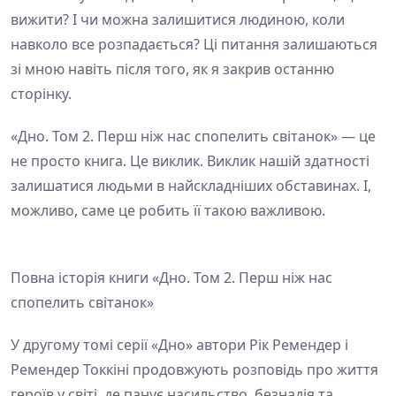
вижити? І чи можна залишитися людиною, коли
навколо все розпадається? Ці питання залишаються
зі мною навіть після того, як я закрив останню
сторінку.
«Дно. Том 2. Перш ніж нас спопелить світанок» — це
не просто книга. Це виклик. Виклик нашій здатності
залишатися людьми в найскладніших обставинах. І,
можливо, саме це робить її такою важливою.
Повна історія книги «Дно. Том 2. Перш ніж нас
спопелить світанок»
У другому томі серії «Дно» автори Рік Ремендер і
Ремендер Токкіні продовжують розповідь про життя
героїв у світі, де панує насильство, безнадія та