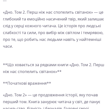
---
«Дно. Том 2. Перш ніж нас спопелить світанок» — це
глибокий та емоційно насичений твір, який залишає
слід у серці кожного читача. Це історія про людські
слабкості та сили, про вибір між світлом і темрявою,
про те, що робить нас людьми навіть у найтемніші
часи.
**Що ховається за рядками книги «Дно. Том 2. Перш
ніж нас спопелить світанок»**
**Початкові враження**
«Дно. Том 2» — це продовження історії, яку почав
перший том. Книга занурює читача у світ, де панує
насильство, бідність і безнадія. Головні герої