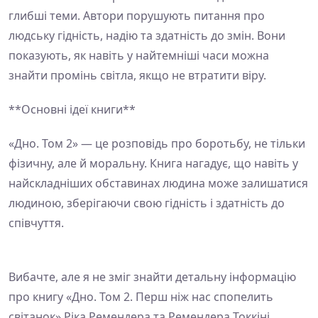
глибші теми. Автори порушують питання про
людську гідність, надію та здатність до змін. Вони
показують, як навіть у найтемніші часи можна
знайти промінь світла, якщо не втратити віру.
**Основні ідеї книги**
«Дно. Том 2» — це розповідь про боротьбу, не тільки
фізичну, але й моральну. Книга нагадує, що навіть у
найскладніших обставинах людина може залишатися
людиною, зберігаючи свою гідність і здатність до
співчуття.
Вибачте, але я не зміг знайти детальну інформацію
про книгу «Дно. Том 2. Перш ніж нас спопелить
світанок» Ріка Ремендера та Ремендера Токкіні.