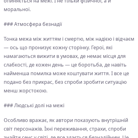
опиняється на межі. І не тільки фізичної, а й
моральної.
### Атмосфера безнадії
Тонка межа між життям і смертю, між надією і відчаєм
— ось що пронизує кожну сторінку. Герої, які
намагаються вижити в умовах, де немає місця для
слабкості, де кожен день — це боротьба, де навіть
найменша помилка може коштувати життя. І все це
подано без прикрас, без спроби зробити ситуацію
менш жорстокою.
### Людські долі на межі
Особливо вражає, як автори показують внутрішній
світ персонажів. Їхні переживання, страхи, спроби
знайти сенс у світі, де все здається безнадійним. Це