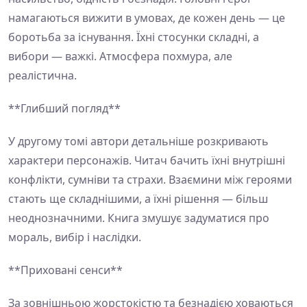
намагаються вижити в умовах, де кожен день — це
боротьба за існування. Їхні стосунки складні, а
вибори — важкі. Атмосфера похмура, але
реалістична.
**Глибший погляд**
У другому томі автори детальніше розкривають
характери персонажів. Читач бачить їхні внутрішні
конфлікти, сумніви та страхи. Взаємини між героями
стають ще складнішими, а їхні рішення — більш
неоднозначними. Книга змушує задуматися про
мораль, вибір і наслідки.
**Приховані сенси**
За зовнішньою жорстокістю та безнадією ховаються