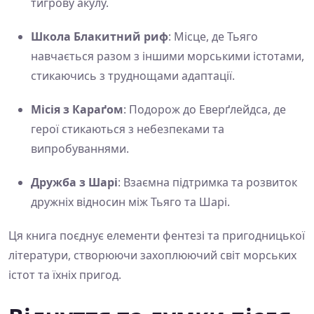
тигрову акулу.
Школа Блакитний риф
: Місце, де Тьяго
навчається разом з іншими морськими істотами,
стикаючись з труднощами адаптації.
Місія з Караґом
: Подорож до Еверґлейдса, де
герої стикаються з небезпеками та
випробуваннями.
Дружба з Шарі
: Взаємна підтримка та розвиток
дружніх відносин між Тьяго та Шарі.
Ця книга поєднує елементи фентезі та пригодницької
літератури, створюючи захоплюючий світ морських
істот та їхніх пригод.