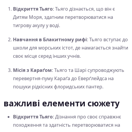
Відкриття Тьяго
: Тьяго дізнається, що він є
Дитям Моря, здатним перетворюватися на
тигрову акулу у воді.
Навчання в Блакитному рифі
: Тьяго вступає до
школи для морських істот, де намагається знайти
своє місце серед інших учнів.
Місія з Караґом
: Тьяго та Шарі супроводжують
перевертня-пуму Караґа до Еверґлейдса на
пошуки рідкісних флоридських пантер.
важливі елементи сюжету
Відкриття Тьяго
: Дізнання про своє справжнє
походження та здатність перетворюватися на