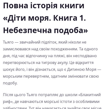
Повна історія книги
«Діти моря. Книга 1.
Небезпечна подоба»
Тьяго — звичайний підліток, який ніколи не
замислювався над своїм походженням. Та одного
дня, під час відпочинку на пляжі, він несподівано
перетворюється на тигрову акулу. Це відкриття
шокує його, і він дізнається, що є Дитиною Моря —
морським перевертнем, здатним змінювати свою
подобу.
Після цього Тьяго потрапляє до школи «Блакитний
риф», де навчаються морські істоти з особливими
здібностями. Тут він намагається знайти своє місце