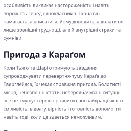
особливість викликає настороженість і навіть
ворожість серед однокласників. І хоча він
намагається вписатися, йому доводиться долати не
лише зовнішні труднощі, але й внутрішні страхи та
сумніви.
Пригода з Караґом
Коли Тьяго та Шарі отримують завдання
супроводжувати перевертня-пуму Караґа до
Еверґлейдса, їх чекає справжня пригода. Болотисті
місця, небезпечні істоти, непередбачувані ситуації —
все це змушує героїв проявити свої найкращі якості:
сміливість, відвагу, вірність і готовність допомогти
навіть тоді, коли це здається неможливим.