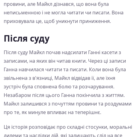
провини, але Майкл дізнався, що вона була
неписьменною і не могла читати чи писати. Вона
приховувала це, щоб уникнути приниження.
Після суду
Після суду Майкл почав надсилати Ганні касети з
записами, на яких він читав книги. Через ці записи
Ганна навчилася читати та писати. Коли вона була
звільнена з в'язниці, Майкл відвідав її, але їхня
зустріч була сповнена болю та розчарування.
Незабаром після цього Ганна покінчила з життям.
Майкл залишився з почуттям провини та роздумами
про те, як минуле впливає на теперішнє.
Ця історія розповідає про складні стосунки, моральні
дилеми та наслідки дій, які залишають слід на все