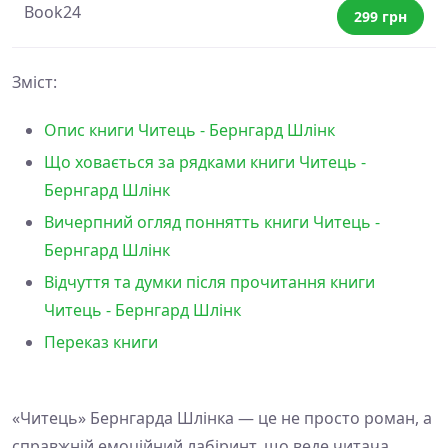
Book24
299 грн
Зміст:
Опис книги Читець - Бернгард Шлінк
Що ховається за рядками книги Читець -
Бернгард Шлінк
Вичерпний огляд поннятть книги Читець -
Бернгард Шлінк
Відчуття та думки після прочитання книги
Читець - Бернгард Шлінк
Переказ книги
«Читець» Бернгарда Шлінка — це не просто роман, а
справжній емоційний лабіринт, що веде читача