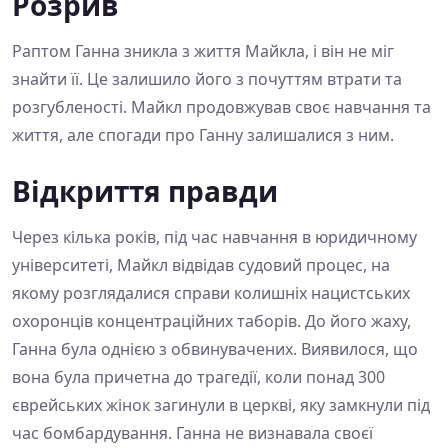
Розрив
Раптом Ганна зникла з життя Майкла, і він не міг
знайти її. Це залишило його з почуттям втрати та
розгубленості. Майкл продовжував своє навчання та
життя, але спогади про Ганну залишалися з ним.
Відкриття правди
Через кілька років, під час навчання в юридичному
університеті, Майкл відвідав судовий процес, на
якому розглядалися справи колишніх нацистських
охоронців концентраційних таборів. До його жаху,
Ганна була однією з обвинувачених. Виявилося, що
вона була причетна до трагедії, коли понад 300
єврейських жінок загинули в церкві, яку замкнули під
час бомбардування. Ганна не визнавала своєї