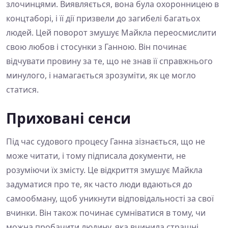
злочинцями. Виявляється, вона була охоронницею в
концтаборі, і її дії призвели до загибелі багатьох
людей. Цей поворот змушує Майкла переосмислити
свою любов і стосунки з Ганною. Він починає
відчувати провину за те, що не знав її справжнього
минулого, і намагається зрозуміти, як це могло
статися.
Приховані сенси
Під час судового процесу Ганна зізнається, що не
може читати, і тому підписала документи, не
розуміючи їх змісту. Це відкриття змушує Майкла
задуматися про те, як часто люди вдаються до
самообману, щоб уникнути відповідальності за свої
вчинки. Він також починає сумніватися в тому, чи
можна пробачити людину, яка вчинила страшні