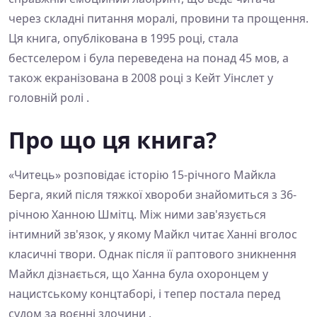
через складні питання моралі, провини та прощення.
Ця книга, опублікована в 1995 році, стала
бестселером і була переведена на понад 45 мов, а
також екранізована в 2008 році з Кейт Уінслет у
головній ролі .
Про що ця книга?
«Читець» розповідає історію 15-річного Майкла
Берга, який після тяжкої хвороби знайомиться з 36-
річною Ханною Шмітц. Між ними зав'язується
інтимний зв'язок, у якому Майкл читає Ханні вголос
класичні твори. Однак після її раптового зникнення
Майкл дізнається, що Ханна була охоронцем у
нацистському концтаборі, і тепер постала перед
судом за воєнні злочини .