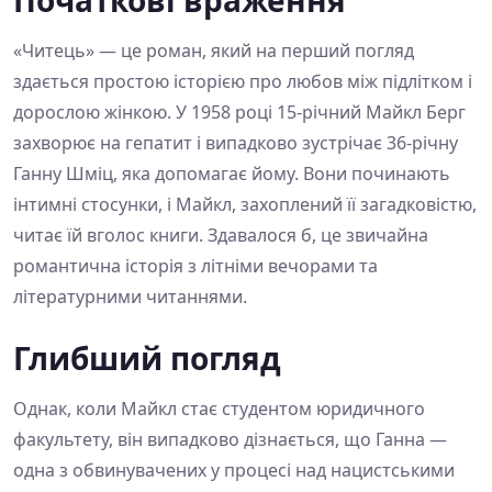
Початкові враження
«Читець» — це роман, який на перший погляд
здається простою історією про любов між підлітком і
дорослою жінкою. У 1958 році 15-річний Майкл Берг
захворює на гепатит і випадково зустрічає 36-річну
Ганну Шміц, яка допомагає йому. Вони починають
інтимні стосунки, і Майкл, захоплений її загадковістю,
читає їй вголос книги. Здавалося б, це звичайна
романтична історія з літніми вечорами та
літературними читаннями.
Глибший погляд
Однак, коли Майкл стає студентом юридичного
факультету, він випадково дізнається, що Ганна —
одна з обвинувачених у процесі над нацистськими