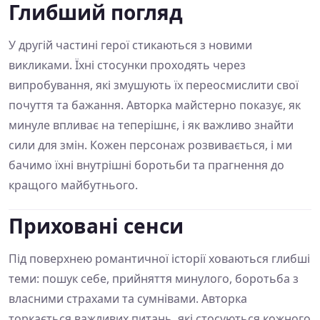
Глибший погляд
У другій частині герої стикаються з новими
викликами. Їхні стосунки проходять через
випробування, які змушують їх переосмислити свої
почуття та бажання. Авторка майстерно показує, як
минуле впливає на теперішнє, і як важливо знайти
сили для змін. Кожен персонаж розвивається, і ми
бачимо їхні внутрішні боротьби та прагнення до
кращого майбутнього.
Приховані сенси
Під поверхнею романтичної історії ховаються глибші
теми: пошук себе, прийняття минулого, боротьба з
власними страхами та сумнівами. Авторка
торкається важливих питань, які стосуються кожного