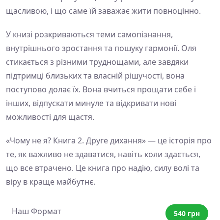
щасливою, і що саме їй заважає жити повноцінно.
У книзі розкриваються теми самопізнання,
внутрішнього зростання та пошуку гармонії. Оля
стикається з різними труднощами, але завдяки
підтримці близьких та власній рішучості, вона
поступово долає їх. Вона вчиться прощати себе і
інших, відпускати минуле та відкривати нові
можливості для щастя.
«Чому не я? Книга 2. Друге дихання» — це історія про
те, як важливо не здаватися, навіть коли здається,
що все втрачено. Це книга про надію, силу волі та
віру в краще майбутнє.
Наш Формат
540 грн