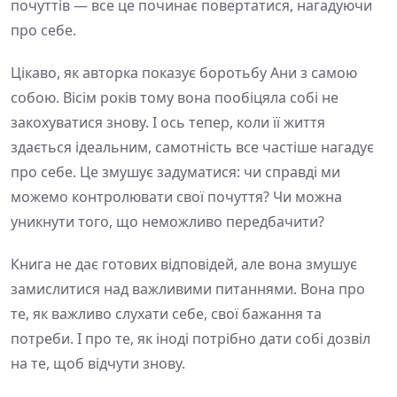
почуттів — все це починає повертатися, нагадуючи
про себе.
Цікаво, як авторка показує боротьбу Ани з самою
собою. Вісім років тому вона пообіцяла собі не
закохуватися знову. І ось тепер, коли її життя
здається ідеальним, самотність все частіше нагадує
про себе. Це змушує задуматися: чи справді ми
можемо контролювати свої почуття? Чи можна
уникнути того, що неможливо передбачити?
Книга не дає готових відповідей, але вона змушує
замислитися над важливими питаннями. Вона про
те, як важливо слухати себе, свої бажання та
потреби. І про те, як іноді потрібно дати собі дозвіл
на те, щоб відчути знову.