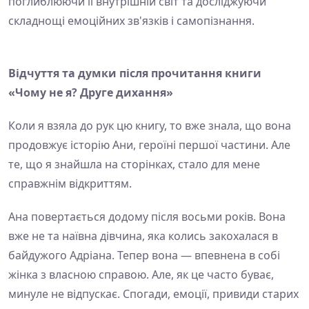
поглиблюючи її внутрішній світ та досліджуючи
складнощі емоційних зв'язків і самопізнання.
Відчуття та думки після прочитання книги
«Чому не я? Друге дихання»
Коли я взяла до рук цю книгу, то вже знала, що вона
продовжує історію Ани, героїні першої частини. Але
те, що я знайшла на сторінках, стало для мене
справжнім відкриттям.
Ана повертається додому після восьми років. Вона
вже не та наївна дівчина, яка колись закохалася в
байдужого Адріана. Тепер вона — впевнена в собі
жінка з власною справою. Але, як це часто буває,
минуле не відпускає. Спогади, емоції, привиди старих