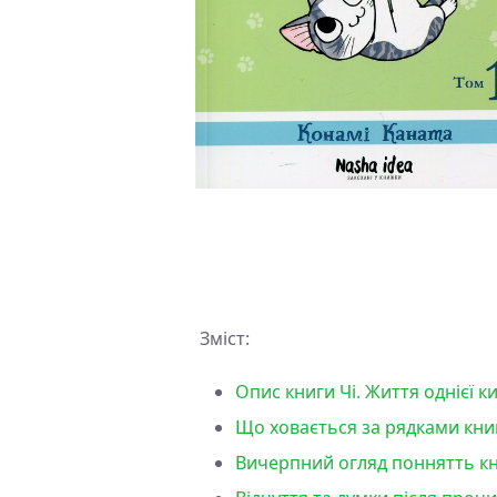
Зміст:
Опис книги Чі. Життя однієї к
Що ховається за рядками книги
Вичерпний огляд поннятть книг