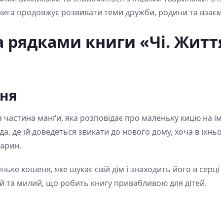
ига продовжує розвивати теми дружби, родини та взає
 рядками книги «Чі. Життя
ння
а частина манґи, яка розповідає про маленьку кицю на ім
да, де їй доведеться звикати до нового дому, хоча в їхн
арин.
ьке кошеня, яке шукає свій дім і знаходить його в серці
ий та милий, що робить книгу привабливою для дітей.