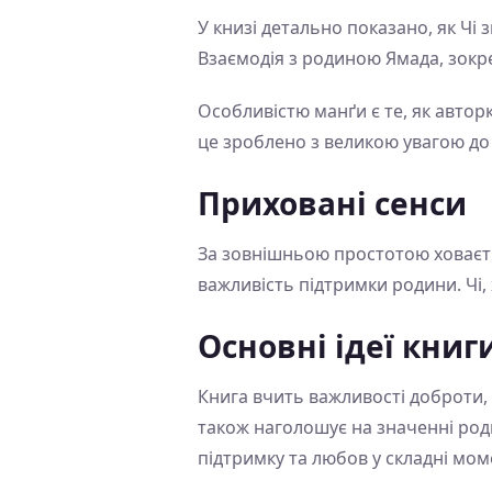
У книзі детально показано, як Чі
Взаємодія з родиною Ямада, зокр
Особливістю манґи є те, як автор
це зроблено з великою увагою до
Приховані сенси
За зовнішньою простотою ховаєтьс
важливість підтримки родини. Чі, 
Основні ідеї книг
Книга вчить важливості доброти, 
також наголошує на значенні роди
підтримку та любов у складні мом