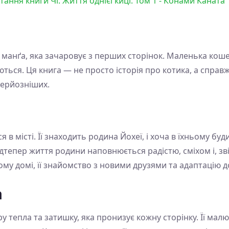
тання книги Чі. Життя однієї киці. Том 1 - Конами Каната
це манґа, яка зачаровує з перших сторінок. Маленька коше
ються. Ця книга — не просто історія про котика, а справ
серйозніших.
я в місті. Її знаходить родина Йохеї, і хоча в їхньому б
дтепер життя родини наповнюється радістю, сміхом і, зв
вому домі, її знайомство з новими друзями та адаптацію д
а
тепла та затишку, яка пронизує кожну сторінку. Її малюн