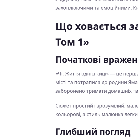
захоплюючими та емоційними. Кн
Що ховається за
Том 1»
Початкові враже
«Чі. Життя однієї киці» — це перш
місті та потрапила до родини Яма
заборонено тримати домашніх тв
Сюжет простий і зрозумілий: мален
кольорові, а стиль малюнка легк
Глибший погляд