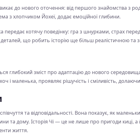
 звикає до нового оточення: від першого знайомства з р
ема з хлопчиком Йохеї, додає емоційної глибини.
ка передає котячу поведінку: гра з шнурками, страх пер
 деталей, що робить історію ще більш реалістичною та
я глибокий зміст про адаптацію до нового середовища, 
хоч і маленька, проявляє рішучість і сміливість, долаюч
и
співчуття та відповідальності. Вона показує, як маленьк
ни та дому. Історія Чі — це не лише про пригоди киці, а 
енти життя.