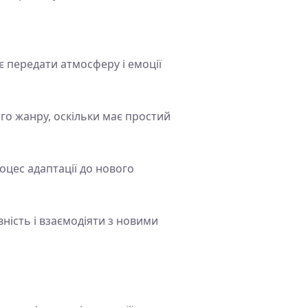
є передати атмосферу і емоції
ого жанру, оскільки має простий
оцес адаптації до нового
ність і взаємодіяти з новими