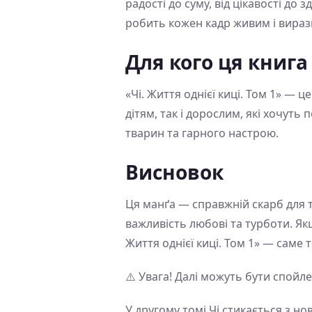
радості до суму, від цікавості до
робить кожен кадр живим і вираз
Для кого ця книга
«Чі. Життя однієї киці. Том 1» — ц
дітям, так і дорослим, які хочуть
тварин та гарного настрою.
Висновок
Ця манґа — справжній скарб для ти
важливість любові та турботи. Якщ
Життя однієї киці. Том 1» — саме 
⚠️ Увага! Далі можуть бути спойле
У другому томі Чі стикається з 