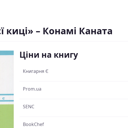
єї киці» – Конамі Каната
Ціни на книгу
Книгарня Є
Prom.ua
SENС
BookChef