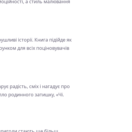
емоційності, а стиль малювання
ушливі історії. Книга підійде як
арунком для всіх поціновувачів
ує радість, сміх і нагадує про
пло родинного затишку, «Чі.
 пригоди стають ще більш