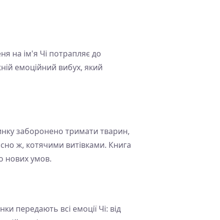
ня на ім'я Чі потрапляє до
жній емоційний вибух, який
удинку заборонено тримати тварин,
існо ж, котячими витівками. Книга
о нових умов.
ки передають всі емоції Чі: від