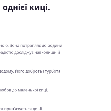
однієї киці.
диною. Вона потрапляє до родини
 радістю досліджує навколишній
додому. Його доброта і турбота
любов до маленької киці,
ж прив'язується до Чі.