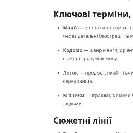
Ключові терміни,
Манґа
— японський комікс, щ
через детальні ілюстрації та м
Кодомо
— жанр манґи, орієнт
сюжет і зрозумілу мову.
Лоток
— предмет, який Чі вчи
середовища.
М'ячики
— іграшки, з якими 
людьми.
Сюжетні лінії