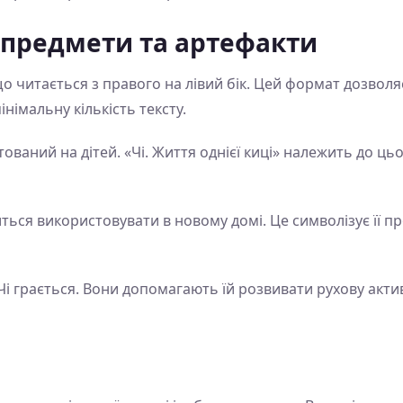
 предмети та артефакти
о читається з правого на лівий бік. Цей формат дозволя
інімальну кількість тексту.
ований на дітей. «Чі. Життя однієї киці» належить до ць
ться використовувати в новому домі. Це символізує її пр
Чі грається. Вони допомагають їй розвивати рухову актив