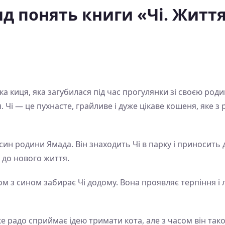
 понять книги «Чі. Життя 
а киця, яка загубилася під час прогулянки зі своєю ро
 Чі — це пухнасте, грайливе і дуже цікаве кошеня, яке з
ин родини Ямада. Він знаходить Чі в парку і приносить 
 до нового життя.
ом з сином забирає Чі додому. Вона проявляє терпіння і 
 радо сприймає ідею тримати кота, але з часом він тако