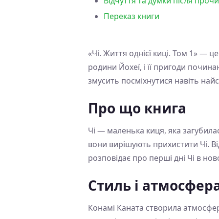
Відчуття та думки після прочи
Переказ книги
«Чі. Життя однієї киці. Том 1» — 
родини Йохеї, і її пригоди почина
змусить посміхнутися навіть най
Про що книга
Чі — маленька киця, яка загубилас
вони вирішують прихистити Чі. Ві
розповідає про перші дні Чі в но
Стиль і атмосфер
Конамі Каната створила атмосферу 