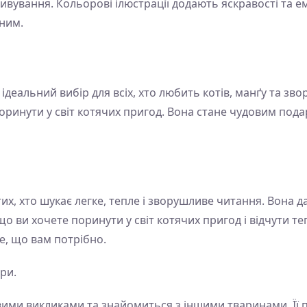
 здивування. Кольорові ілюстрації додають яскравості та 
ним.
е ідеальний вибір для всіх, хто любить котів, манґу та звор
 поринути у світ котячих пригод. Вона стане чудовим под
х, хто шукає легке, тепле і зворушливе читання. Вона дар
о ви хочете поринути у світ котячих пригод і відчути те
те, що вам потрібно.
ри.
новими викликами та знайомиться з іншими тваринами. Її