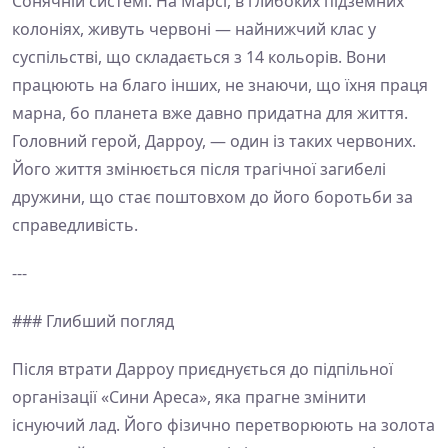
Сонячній системі. На Марсі, в глибоких підземних
колоніях, живуть червоні — найнижчий клас у
суспільстві, що складається з 14 кольорів. Вони
працюють на благо інших, не знаючи, що їхня праця
марна, бо планета вже давно придатна для життя.
Головний герой, Дарроу, — один із таких червоних.
Його життя змінюється після трагічної загибелі
дружини, що стає поштовхом до його боротьби за
справедливість.
---
### Глибший погляд
Після втрати Дарроу приєднується до підпільної
організації «Сини Ареса», яка прагне змінити
існуючий лад. Його фізично перетворюють на золота