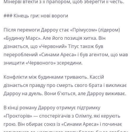
Мінерві втекти з її прапором, щоб зберегти її честь.
### Кінець гри: нові вороги
Після перемоги Дарроу стає «Прімусом» (лідером)
«Будинку Марс». Але його позиція хитка. Він
дізнається, що «Червоний» Тітус також був
перероблений «Синами Ареса» і був агентом, що мав
знищити «Червоного» зсередини.
Конфлікти між будинками тривають. Кассій
дізнається правду про смерть свого брата і викликає
Дарроу на дуель. Вони б'ються, але Дарроу виживає.
В кінці роману Дарроу отримує підтримку
«Прокторів» — спостерігачів з Олімпу, які керують
грою. Він обирає союз із «Синами Ареса» і починає