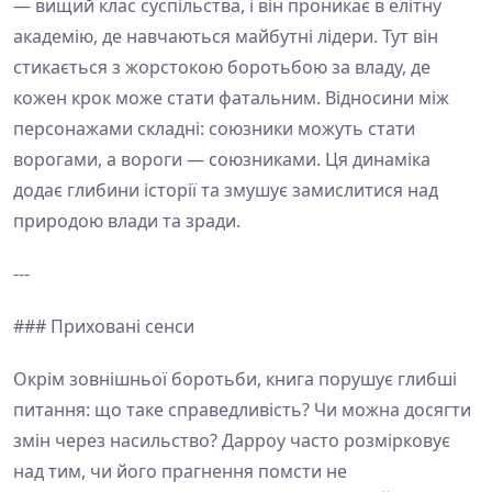
— вищий клас суспільства, і він проникає в елітну
академію, де навчаються майбутні лідери. Тут він
стикається з жорстокою боротьбою за владу, де
кожен крок може стати фатальним. Відносини між
персонажами складні: союзники можуть стати
ворогами, а вороги — союзниками. Ця динаміка
додає глибини історії та змушує замислитися над
природою влади та зради.
---
### Приховані сенси
Окрім зовнішньої боротьби, книга порушує глибші
питання: що таке справедливість? Чи можна досягти
змін через насильство? Дарроу часто розмірковує
над тим, чи його прагнення помсти не