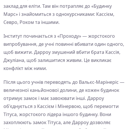
заклад для еліти. Там він потрапляє до «Будинку
Марс» і знайомиться з однокурсниками: Кассієм,
Севро, Роком та іншими.
Інститут починається з «Проходу» — жорстокого
випробування, де учні повинні вбивати один одного,
щоб вижити. Дарроу змушений вбити брата Кассія,
Джуліана, щоб залишитися живим. Це викликає
конфлікт між ними.
Після цього учнів переводять до Вальєс-Марінеріс —
величезної каньйонової долини, де кожен будинок
отримує замок і має завоювати інші. Дарроу
об'єднується з Кассієм і Мінервою, щоб перемогти
Тітуса, жорстокого лідера іншого будинку. Вони
захоплюють замок Тітуса, але Дарроу дозволяє