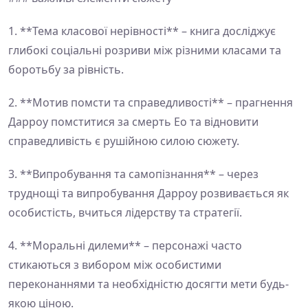
1. **Тема класової нерівності** – книга досліджує
глибокі соціальні розриви між різними класами та
боротьбу за рівність.
2. **Мотив помсти та справедливості** – прагнення
Дарроу помститися за смерть Ео та відновити
справедливість є рушійною силою сюжету.
3. **Випробування та самопізнання** – через
труднощі та випробування Дарроу розвивається як
особистість, вчиться лідерству та стратегії.
4. **Моральні дилеми** – персонажі часто
стикаються з вибором між особистими
переконаннями та необхідністю досягти мети будь-
якою ціною.