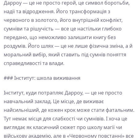
Дарроу — це не просто герой, це символ боротьби,
надії та відродження. Його трансформація з
червоного в золотого, його внутрішній конфлікт,
сумніви та рішучість — все це настільки глибоко
передано, що неможливо залишити книгу без
роздумів. Його шлях — це не лише фізична зміна, а й
моральний вибір, який ставить під сумнів поняття
справедливості та влади.
### Інститут: школа виживання
Інститут, куди потрапляє Дарроу, — це не просто
навчальний заклад. Це місце, де виживає
найсильніший, де кожен крок може стати фатальним.
Тут немає місця для слабкості чи сумнівів. І хоча це
виглядає як класичний сюжет про школу магії чи
військову академію, але в «Червоному повстанні» все