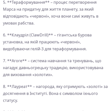
5. **Тераформування** – процес перетворення
Марса на придатну для життя планету, за який
відповідають «червоні», хоча вони самі живуть в
умовах рабства.
6. **Клаудріл (ClawDrill)** – гігантська бурова
установка, на якій працюють «червоні»,
видобуваючи гелій-3 для тераформування.
7. **Агоге** – система навчання та тренувань, що
нагадує давньогрецьку традицію, використовувана
для виховання «золотих».
8. **Лауреат** – нагорода, яку отримують «золоті» за
досягнення в Інституті. Вона є символом їхнього
статусу.