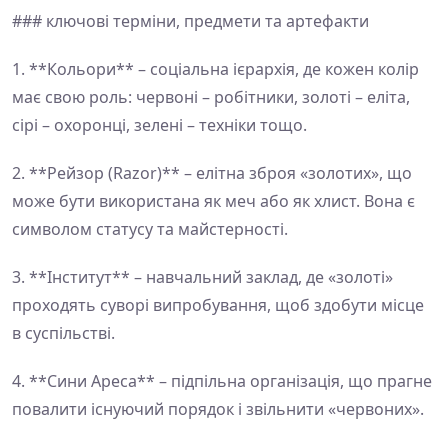
### ключові терміни, предмети та артефакти
1. **Кольори** – соціальна ієрархія, де кожен колір
має свою роль: червоні – робітники, золоті – еліта,
сірі – охоронці, зелені – техніки тощо.
2. **Рейзор (Razor)** – елітна зброя «золотих», що
може бути використана як меч або як хлист. Вона є
символом статусу та майстерності.
3. **Інститут** – навчальний заклад, де «золоті»
проходять суворі випробування, щоб здобути місце
в суспільстві.
4. **Сини Ареса** – підпільна організація, що прагне
повалити існуючий порядок і звільнити «червоних».