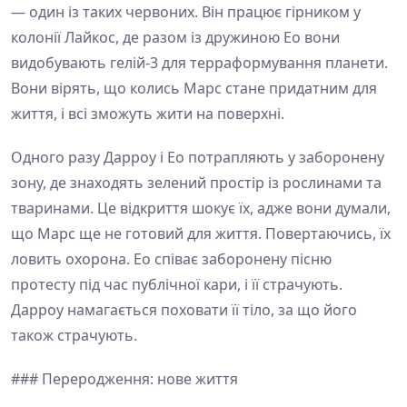
— один із таких червоних. Він працює гірником у
колонії Лайкос, де разом із дружиною Ео вони
видобувають гелій-3 для терраформування планети.
Вони вірять, що колись Марс стане придатним для
життя, і всі зможуть жити на поверхні.
Одного разу Дарроу і Ео потрапляють у заборонену
зону, де знаходять зелений простір із рослинами та
тваринами. Це відкриття шокує їх, адже вони думали,
що Марс ще не готовий для життя. Повертаючись, їх
ловить охорона. Ео співає заборонену пісню
протесту під час публічної кари, і її страчують.
Дарроу намагається поховати її тіло, за що його
також страчують.
### Переродження: нове життя