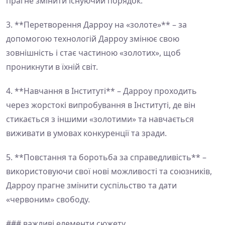
прагне змінити існуючий порядок.
3. **Перетворення Дарроу на «золоте»** – за
допомогою технологій Дарроу змінює свою
зовнішність і стає частиною «золотих», щоб
проникнути в їхній світ.
4. **Навчання в Інституті** – Дарроу проходить
через жорстокі випробування в Інституті, де він
стикається з іншими «золотими» та навчається
виживати в умовах конкуренції та зради.
5. **Повстання та боротьба за справедливість** –
використовуючи свої нові можливості та союзників,
Дарроу прагне змінити суспільство та дати
«червоним» свободу.
### важливі елементи сюжету