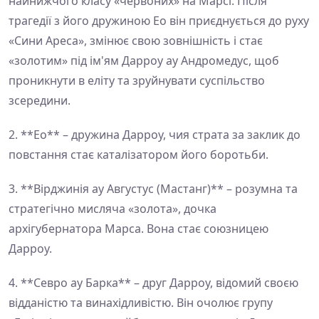
найнижчого класу «червоних» на Марсі. Після
трагедії з його дружиною Ео він приєднується до руху
«Сини Ареса», змінює свою зовнішність і стає
«золотим» під ім'ям Дарроу ау Андромедус, щоб
проникнути в еліту та зруйнувати суспільство
зсередини.
2. **Ео** – дружина Дарроу, чия страта за заклик до
повстання стає каталізатором його боротьби.
3. **Вірджинія ау Августус (Мастанг)** – розумна та
стратегічно мисляча «золота», дочка
архігубернатора Марса. Вона стає союзницею
Дарроу.
4. **Севро ау Барка** – друг Дарроу, відомий своєю
відданістю та винахідливістю. Він очолює групу