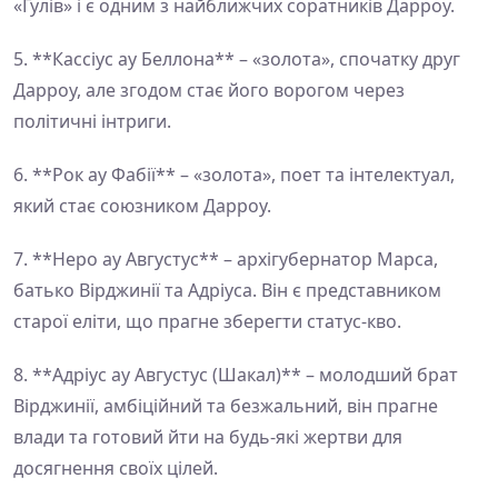
«Гулів» і є одним з найближчих соратників Дарроу.
5. **Кассіус ау Беллона** – «золота», спочатку друг
Дарроу, але згодом стає його ворогом через
політичні інтриги.
6. **Рок ау Фабії** – «золота», поет та інтелектуал,
який стає союзником Дарроу.
7. **Неро ау Августус** – архігубернатор Марса,
батько Вірджинії та Адріуса. Він є представником
старої еліти, що прагне зберегти статус-кво.
8. **Адріус ау Августус (Шакал)** – молодший брат
Вірджинії, амбіційний та безжальний, він прагне
влади та готовий йти на будь-які жертви для
досягнення своїх цілей.