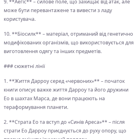
9. **Аегіс** – силове поле, що захищає від атак, але
може бути перевантажене та вивести з ладу
користувача.
10. **Біосилк** – матеріал, отриманий від генетично
модифікованих організмів, що використовується для
виготовлення одягу та інших предметів.
### сюжетні лінії
1. **Життя Дарроу серед «червоних»** – початок
книги описує важке життя Дарроу та його дружини
Ео в шахтах Марса, де вони працюють на
тераформування планети.
2. **Страта Ео та вступ до «Синів Ареса»** – після
страти Ео Дарроу приєднується до руху опору, що