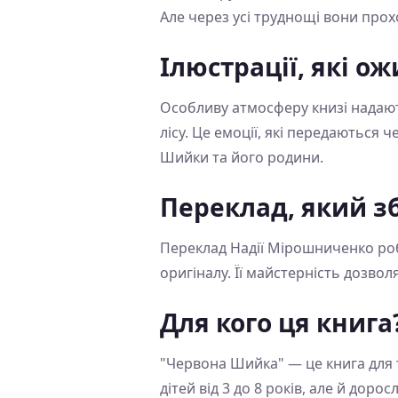
Але через усі труднощі вони про
Ілюстрації, які о
Особливу атмосферу книзі надают
лісу. Це емоції, які передаються
Шийки та його родини.
Переклад, який зб
Переклад Надії Мірошниченко роб
оригіналу. Її майстерність дозвол
Для кого ця книга
"Червона Шийка" — це книга для т
дітей від 3 до 8 років, але й доро