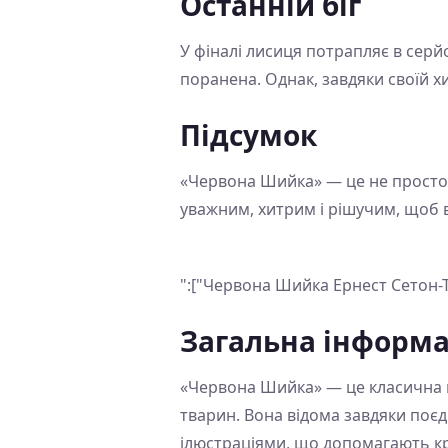
Останній біг
У фіналі лисиця потрапляє в серйо
поранена. Однак, завдяки своїй хит
Підсумок
«Червона Шийка» — це не просто і
уважним, хитрим і рішучим, щоб в
":["Червона Шийка Ернест Сетон-
Загальна інформа
«Червона Шийка» — це класична к
тварин. Вона відома завдяки поє
ілюстраціями, що допомагають к