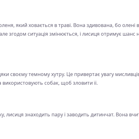
еня, який ховається в траві. Вона здивована, бо олені в ї
 але згодом ситуація змінюється, і лисиця отримує шанс н
яки своєму темному хутру. Це привертає увагу мисливців і
а використовують собак, щоб зловити її.
, лисиця знаходить пару і заводить дитинчат. Вона вчит