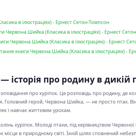
асика в ілюстраціях) - Ернест Сетон-Томпсон
и Червона Шийка (Класика в ілюстраціях) - Ернест Сето
иги Червона Шийка (Класика в ілюстраціях) - Ернест Се
итання книги Червона Шийка (Класика в ілюстраціях) - Е
— історія про родину в дикій 
повідання про куріпок. Це розповідь про родину, де ко
. Головний герой, Червона Шийка, — не просто птах. Він
пек і навчає життєвим урокам.
колінь куріпок. Молоді птахи, під керівництвом Червоної 
 місце в природному світі. Їхній шлях сповнений небезпе