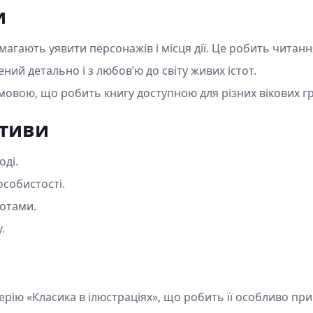
и
помагають уявити персонажів і місця дії. Це робить чита
ний детально і з любов’ю до світу живих істот.
овою, що робить книгу доступною для різних вікових гр
отиви
оді.
особистості.
тотами.
.
рію «Класика в ілюстраціях», що робить її особливо пр