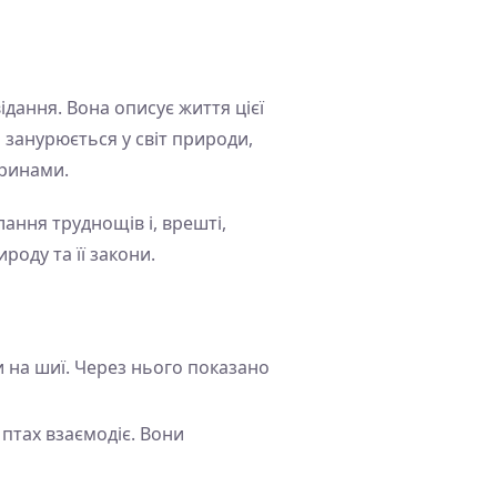
дання. Вона описує життя цієї
 занурюється у світ природи,
аринами.
ання труднощів і, врешті,
роду та її закони.
 на шиї. Через нього показано
 птах взаємодіє. Вони