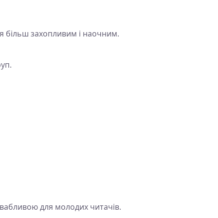
ння більш захопливим і наочним.
уп.
ивабливою для молодих читачів.