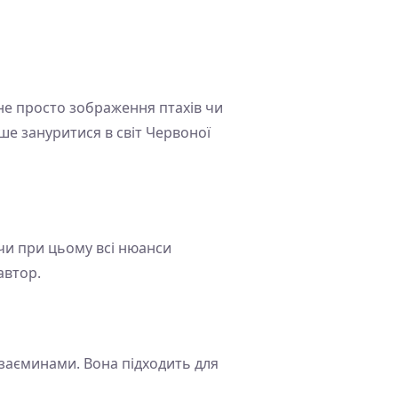
не просто зображення птахів чи
бше зануритися в світ Червоної
чи при цьому всі нюанси
автор.
взаєминами. Вона підходить для