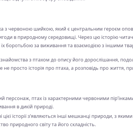
ха з червоною шийкою, який є центральним героєм опові
пригоди в природному середовищі. Через цю історію читач
, їх боротьбою за виживання та взаємодією з іншими тв
знайомства з птахом до опису його дорослішання, подол
е не просто історія про птаха, а розповідь про життя, при
 персонаж, птах із характерними червоними пір’їнками
ивання в дикій природі.
і цієї історії з’являються інші мешканці природи, з якими
во природного світу та його складність.