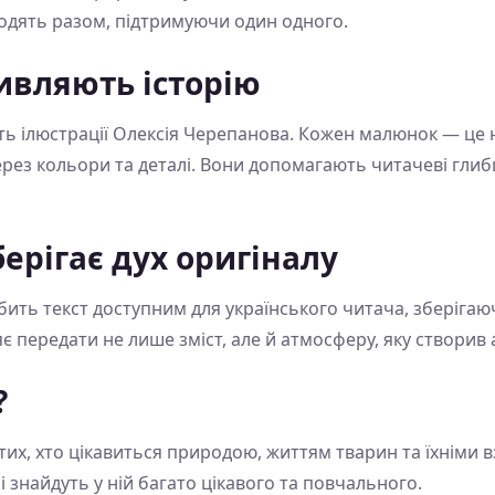
ходять разом, підтримуючи один одного.
живляють історію
ь ілюстрації Олексія Черепанова. Кожен малюнок — це 
 через кольори та деталі. Вони допомагають читачеві гли
ерігає дух оригіналу
ить текст доступним для українського читача, зберігаю
яє передати не лише зміст, але й атмосферу, яку створив 
?
их, хто цікавиться природою, життям тварин та їхніми 
слі знайдуть у ній багато цікавого та повчального.