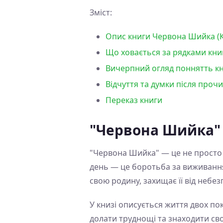
Зміст:
Опис книги Червона Шийка (Кл
Що ховається за рядками книг
Вичерпний огляд поннятть кн
Відчуття та думки після проч
Переказ книги
"Червона Шийка" 
"Червона Шийка" — це не просто о
день — це боротьба за виживання
свою родину, захищає її від небез
У книзі описується життя двох по
долати труднощі та знаходити своє