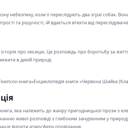
зну небезпеку, коли її переслідують два зграї собак. Вона
рості та рішучості, їй вдається втекти від переслідувачів
сторія про лисицю. Це розповідь про боротьбу за життя
ижити в дикій природі.
Томпсон книга«Енциклопедія книги «Червона Шийка (Клас
ція
нига, яка належить до жанру пригодницької прози з еле
днанню живої розповіді з глибоким зануренням у природу
раще відчути атмосферу оповідання.