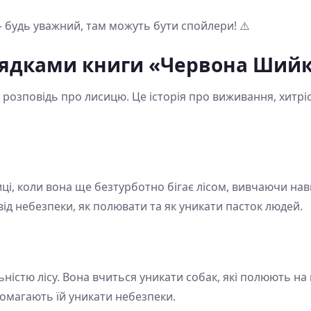
 будь уважний, там можуть бути спойлери! ⚠️
рядками книги «Червона Ший
озповідь про лисицю. Це історія про виживання, хитріс
і, коли вона ще безтурботно бігає лісом, вивчаючи навко
ід небезпеки, як полювати та як уникати пасток людей.
істю лісу. Вона вчиться уникати собак, які полюють на не
помагають їй уникати небезпеки.