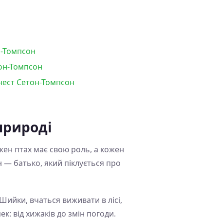
н-Томпсон
тон-Томпсон
рнест Сетон-Томпсон
природі
жен птах має свою роль, а кожен
 — батько, який піклується про
Шийки, вчаться виживати в лісі,
к: від хижаків до змін погоди.