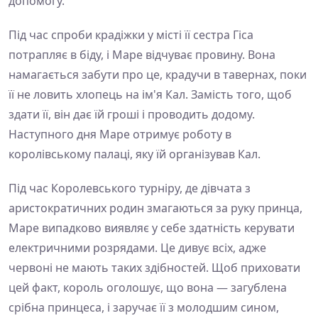
допомогу.
Під час спроби крадіжки у місті її сестра Гіса
потрапляє в біду, і Маре відчуває провину. Вона
намагається забути про це, крадучи в тавернах, поки
її не ловить хлопець на ім'я Кал. Замість того, щоб
здати її, він дає їй гроші і проводить додому.
Наступного дня Маре отримує роботу в
королівському палаці, яку їй організував Кал.
Під час Королевського турніру, де дівчата з
аристократичних родин змагаються за руку принца,
Маре випадково виявляє у себе здатність керувати
електричними розрядами. Це дивує всіх, адже
червоні не мають таких здібностей. Щоб приховати
цей факт, король оголошує, що вона — загублена
срібна принцеса, і заручає її з молодшим сином,