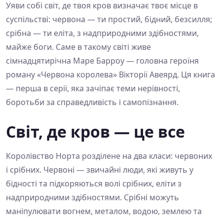
Уяви собі світ, де твоя кров визначає твоє місце в
суспільстві: червона — ти простий, бідний, безсилля;
срібна — ти еліта, з надприродними здібностями,
майже боги. Саме в такому світі живе
сімнадцятирічна Маре Барроу — головна героїня
роману «Червона королева» Вікторії Авеярд. Ця книга
— перша в серії, яка зачіпає теми нерівності,
боротьби за справедливість і самопізнання.
Світ, де кров — це все
Королівство Норта розділене на два класи: червоних
і срібних. Червоні — звичайні люди, які живуть у
бідності та підкоряються волі срібних, еліти з
надприродними здібностями. Срібні можуть
маніпулювати вогнем, металом, водою, землею та