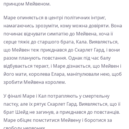
принцом Мейвеном.
Маре опиняється в центрі політичних інтриг,
намагаючись зрозуміти, кому можна довіряти. Вона
починає відчувати симпатію до Мейвена, хоча її
серце тяжіє до старшого брата, Кала. Виявляється,
що Мейвен теж приєднався до Скарлет Гард, і вони
разом планують повстання. Однак під час балу
відбувається теракт, і Маре дізнається, що Мейвен і
його мати, королева Елара, маніпулювали нею, щоб
зробити Мейвена королем.
У фіналі Маре і Кал потрапляють у смертельну
пастку, але їх рятує Скарлет Гард. Виявляється, що її
брат Шейд не загинув, а приєднався до повстанців.
Маре обіцяє помститися Мейвену і боротися за
свободу червоних.