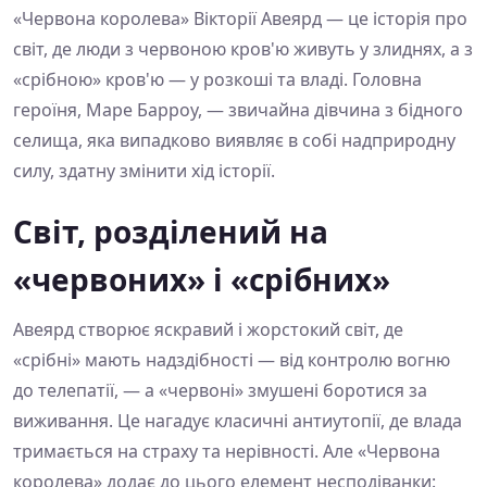
«Червона королева» Вікторії Авеярд — це історія про
світ, де люди з червоною кров'ю живуть у злиднях, а з
«срібною» кров'ю — у розкоші та владі. Головна
героїня, Маре Барроу, — звичайна дівчина з бідного
селища, яка випадково виявляє в собі надприродну
силу, здатну змінити хід історії.
Світ, розділений на
«червоних» і «срібних»
Авеярд створює яскравий і жорстокий світ, де
«срібні» мають надздібності — від контролю вогню
до телепатії, — а «червоні» змушені боротися за
виживання. Це нагадує класичні антиутопії, де влада
тримається на страху та нерівності. Але «Червона
королева» додає до цього елемент несподіванки: