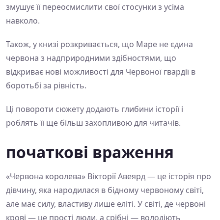
змушує її переосмислити свої стосунки з усіма
навколо.
Також, у книзі розкривається, що Маре не єдина
червона з надприродними здібностями, що
відкриває нові можливості для Червоної гвардії в
боротьбі за рівність.
Ці повороти сюжету додають глибини історії і
роблять її ще більш захопливою для читачів.
початкові враження
«Червона королева» Вікторії Авеярд — це історія про
дівчину, яка народилася в бідному червоному світі,
але має силу, властиву лише еліті. У світі, де червоні
крові — це прості люди, а срібні — володіють