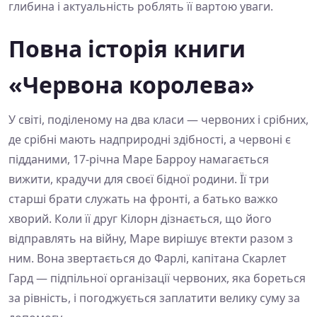
глибина і актуальність роблять її вартою уваги.
Повна історія книги
«Червона королева»
У світі, поділеному на два класи — червоних і срібних,
де срібні мають надприродні здібності, а червоні є
підданими, 17-річна Маре Барроу намагається
вижити, крадучи для своєї бідної родини. Її три
старші брати служать на фронті, а батько важко
хворий. Коли її друг Кілорн дізнається, що його
відправлять на війну, Маре вирішує втекти разом з
ним. Вона звертається до Фарлі, капітана Скарлет
Гард — підпільної організації червоних, яка бореться
за рівність, і погоджується заплатити велику суму за