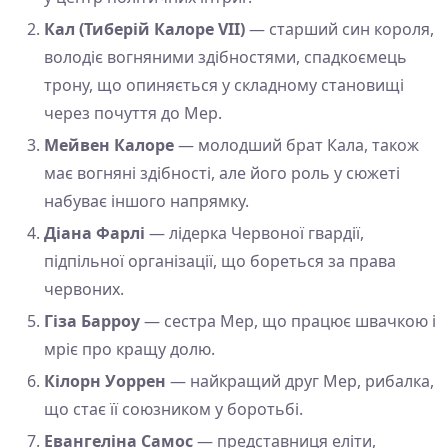
Кал (Тиберій Калоре VII)
— старший син короля,
володіє вогняними здібностями, спадкоємець
трону, що опиняється у складному становищі
через почуття до Мер.
Мейвен Калоре
— молодший брат Кала, також
має вогняні здібності, але його роль у сюжеті
набуває іншого напрямку.
Діана Фарлі
— лідерка Червоної гвардії,
підпільної організації, що бореться за права
червоних.
Гіза Барроу
— сестра Мер, що працює швачкою і
мріє про кращу долю.
Кілорн Уоррен
— найкращий друг Мер, рибалка,
що стає її союзником у боротьбі.
Евангеліна Самос
— представниця еліти,