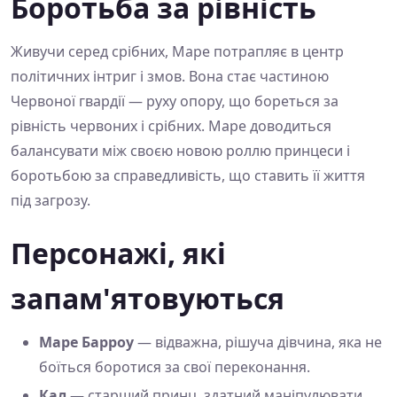
Боротьба за рівність
Живучи серед срібних, Маре потрапляє в центр
політичних інтриг і змов. Вона стає частиною
Червоної гвардії — руху опору, що бореться за
рівність червоних і срібних. Маре доводиться
балансувати між своєю новою роллю принцеси і
боротьбою за справедливість, що ставить її життя
під загрозу.
Персонажі, які
запам'ятовуються
Маре Барроу
— відважна, рішуча дівчина, яка не
боїться боротися за свої переконання.
Кал
— старший принц, здатний маніпулювати