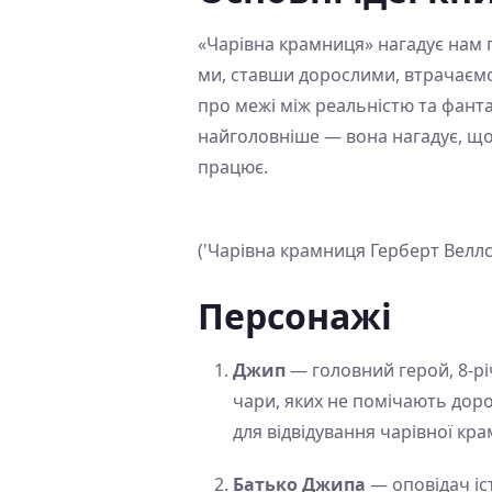
«Чарівна крамниця» нагадує нам п
ми, ставши дорослими, втрачаємо 
про межі між реальністю та фантаз
найголовніше — вона нагадує, що 
працює.
('Чарівна крамниця Герберт Велл
Персонажі
Джип
— головний герой, 8-рі
чари, яких не помічають доро
для відвідування чарівної кра
Батько Джипа
— оповідач іст