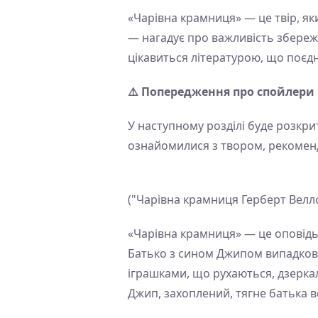
«Чарівна крамниця» — це твір, який
— нагадує про важливість збереже
цікавиться літературою, що поєдн
⚠️ Попередження про спойлери
У наступному розділі буде розкри
ознайомилися з твором, рекомен
("Чарівна крамниця Герберт Велл
«Чарівна крамниця» — це оповідь
Батько з сином Джипом випадково
іграшками, що рухаються, дзеркал
Джип, захоплений, тягне батька в