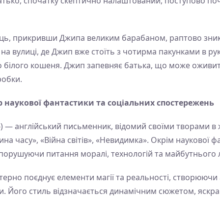
Батько, спочатку скептично налаштований, поступово поч
ець, прикривши Джипа великим барабаном, раптово зникає
на вулиці, де Джип вже стоїть з чотирма пакунками в рук
го білого кошеня. Джип запевняє батька, що може оживит
робки.
р наукової фантастики та соціальних спостережень
) — англійський письменник, відомий своїми творами в 
а часу», «Війна світів», «Невидимка». Окрім наукової ф
о порушуючи питання моралі, технологій та майбутнього 
терно поєднує елементи магії та реальності, створюючи
и. Його стиль відзначається динамічним сюжетом, яскр