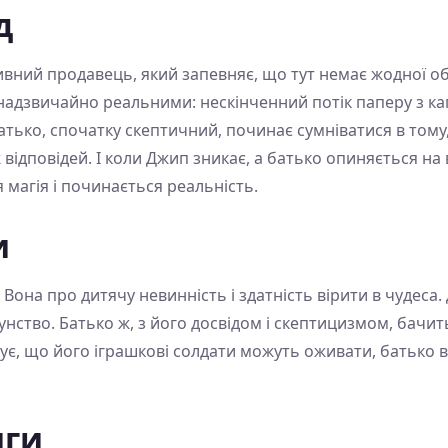
д
дивний продавець, який запевняє, що тут немає жодної о
 надзвичайно реальними: нескінченний потік паперу з к
тько, спочатку скептичний, починає сумніватися в тому
 відповідей. І коли Джип зникає, а батько опиняється на 
 магія і починається реальність.
и
 Вона про дитячу невинність і здатність вірити в чудеса
нство. Батько ж, з його досвідом і скептицизмом, бачить 
є, що його іграшкові солдати можуть оживати, батько в
иги