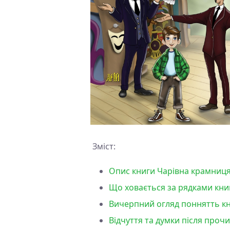
Зміст:
Опис книги Чарівна крамниця 
Що ховається за рядками книг
Вичерпний огляд поннятть кни
Відчуття та думки після проч