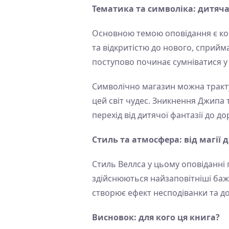
Тематика та символіка: дитяч
Основною темою оповідання є кон
та відкритістю до нового, сприйм
поступово починає сумніватися у 
Символічно магазин можна трактув
цей світ чудес. Зникнення Джипа 
перехід від дитячої фантазії до 
Стиль та атмосфера: від магії 
Стиль Веллса у цьому оповіданні 
здійснюються найзаповітніші бажа
створює ефект несподіванки та до
Висновок: для кого ця книга?