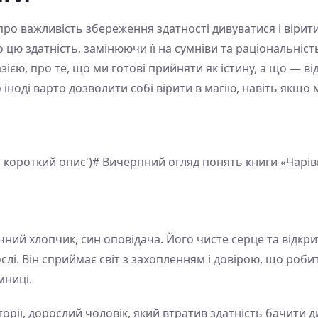
ро важливість збереження здатності дивуватися і вірити 
цю здатність, замінюючи її на сумніви та раціональніст
ією, про те, що ми готові прийняти як істину, а що — від
іноді варто дозволити собі вірити в магію, навіть якщо
с короткий опис')# Вичерпний огляд понять книги «Чарі
чний хлопчик, син оповідача. Його чисте серце та відк
слі. Він сприймає світ з захопленням і довірою, що роб
мниці.
орії, дорослий чоловік, який втратив здатність бачити д