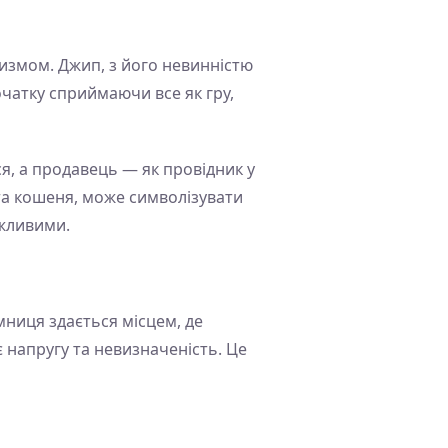
измом. Джип, з його невинністю
очатку сприймаючи все як гру,
я, а продавець — як провідник у
 та кошеня, може символізувати
ожливими.
мниця здається місцем, де
 напругу та невизначеність. Це