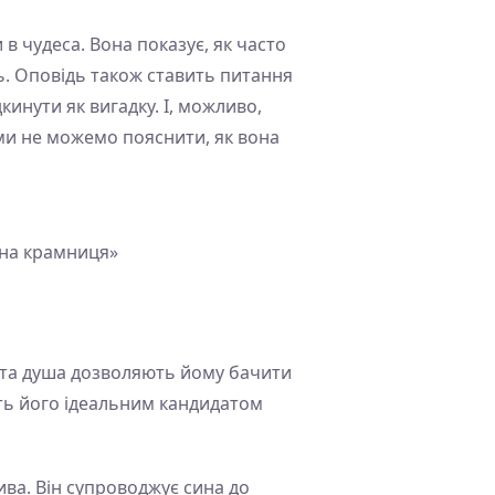
в чудеса. Вона показує, як часто
ь. Оповідь також ставить питання
кинути як вигадку. І, можливо,
 ми не можемо пояснити, як вона
вна крамниця»
рита душа дозволяють йому бачити
ить його ідеальним кандидатом
ива. Він супроводжує сина до