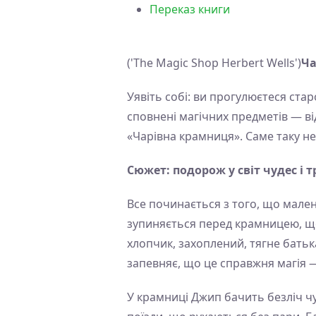
Переказ книги
('The Magic Shop Herbert Wells')
Ча
Уявіть собі: ви прогулюєтеся ста
сповнені магічних предметів — в
«Чарівна крамниця». Саме таку не
Сюжет: подорож у світ чудес і 
Все починається з того, що мален
зупиняється перед крамницею, що
хлопчик, захоплений, тягне батьк
запевняє, що це справжня магія 
У крамниці Джип бачить безліч чуд