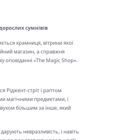
 дорослих сумнівів
яється крамниця, вітрини якої
айний магазин, а справжня
у оповіданні «The Magic Shop».
я Ріджент-стріт і раптом
ми магічними предметами, і
 вухом більшим за інше, який
 дарують невразливість, і навіть