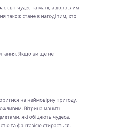
ає світ чудес та магії, а дорослим
я також стане в нагоді тим, хто
читання. Якщо ви ще не
оритися на неймовірну пригоду.
можливим. Вітрина манить
метами, які обіцяють чудеса.
істю та фантазією стирається.