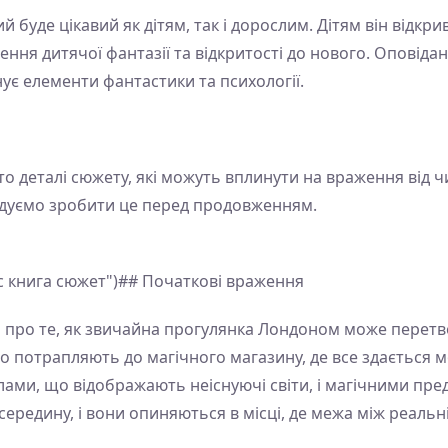
 буде цікавий як дітям, так і дорослим. Дітям він відкрив
ння дитячої фантазії та відкритості до нового. Оповіданн
ує елементи фантастики та психології.
то деталі сюжету, які можуть вплинути на враження від 
дуємо зробити це перед продовженням.
с книга сюжет")## Початкові враження
 про те, як звичайна прогулянка Лондоном може перетв
 потрапляють до магічного магазину, де все здається 
ами, що відображають неіснуючі світи, і магічними пред
середину, і вони опиняються в місці, де межа між реальн