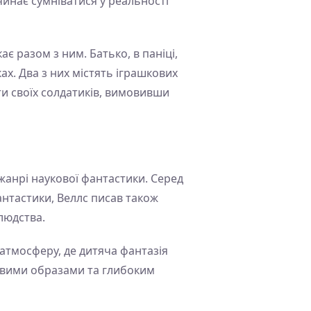
инає сумніватися у реальності
 разом з ним. Батько, в паніці,
ах. Два з них містять іграшкових
и своїх солдатиків, вимовивши
жанрі наукової фантастики. Серед
антастики, Веллс писав також
людства.
 атмосферу, де дитяча фантазія
авими образами та глибоким