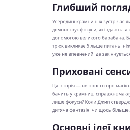
Глибший погля
Усередині крамниці їх зустрічає 
демонструє фокуси, які здаються
допомогою великого барабана. Ба
трюк викликає більше питань, ніж
уже не впевнений, де закінчується
Приховані сенс
Ця історія — не просто про магію.
бачить у крамниці справжнє чаклу
лише фокуси? Коли Джип стверджу
дитяча фантазія, чи щось більше.
Основні ідеї кн