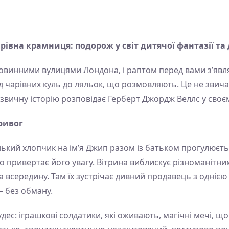
рівна крамниця: подорож у світ дитячої фантазії та
ровинними вулицями Лондона, і раптом перед вами з’явл
ід чарівних куль до ляльок, що розмовляють. Це не звич
звичну історію розповідає Герберт Джордж Веллс у своєм
тривог
ький хлопчик на ім’я Джип разом із батьком прогулюєтьс
 привертає його увагу. Вітрина виблискує різноманітни
а всередину. Там їх зустрічає дивний продавець з однією
— без обману.
ес: іграшкові солдатики, які оживають, магічні мечі, що