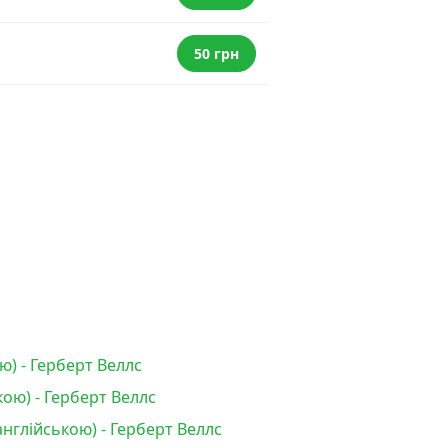
50 грн
ю) - Герберт Веллс
ою) - Герберт Веллс
нглійською) - Герберт Веллс