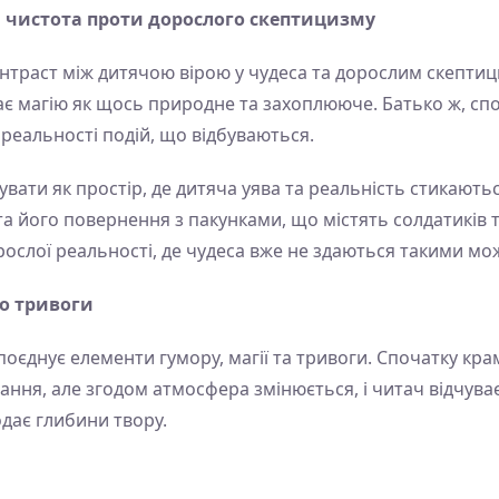
а чистота проти дорослого скептицизму
траст між дитячою вірою у чудеса та дорослим скептиц
ає магію як щось природне та захоплююче. Батько ж, сп
реальності подій, що відбуваються.
ати як простір, де дитяча уява та реальність стикаютьс
та його повернення з пакунками, що містять солдатиків
дорослої реальності, де чудеса вже не здаються такими м
до тривоги
поєднує елементи гумору, магії та тривоги. Спочатку кра
ння, але згодом атмосфера змінюється, і читач відчуває
дає глибини твору.