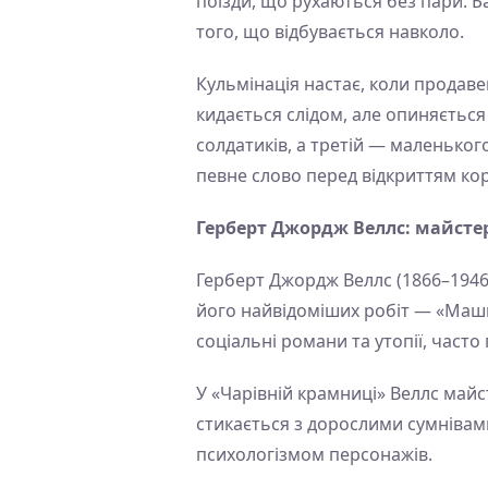
поїзди, що рухаються без пари. 
того, що відбувається навколо.
Кульмінація настає, коли продав
кидається слідом, але опиняється 
солдатиків, а третій — маленько
певне слово перед відкриттям ко
Герберт Джордж Веллс: майсте
Герберт Джордж Веллс (1866–1946
його найвідоміших робіт — «Машин
соціальні романи та утопії, част
У «Чарівній крамниці» Веллс майс
стикається з дорослими сумнівам
психологізмом персонажів.