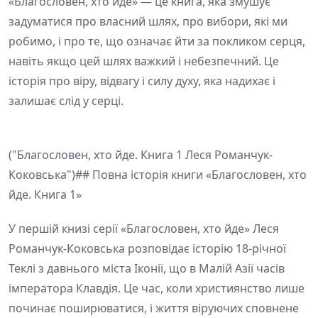
«Благословен, хто йде» — це книга, яка змушує
задуматися про власний шлях, про вибори, які ми
робимо, і про те, що означає йти за покликом серця,
навіть якщо цей шлях важкий і небезпечний. Це
історія про віру, відвагу і силу духу, яка надихає і
залишає слід у серці.
("Благословен, хто йде. Книга 1 Леся Романчук-
Коковська")## Повна історія книги «Благословен, хто
йде. Книга 1»
У першій книзі серії «Благословен, хто йде» Леся
Романчук-Коковська розповідає історію 18-річної
Теклі з давнього міста Іконії, що в Малій Азії часів
імператора Клавдія. Це час, коли християнство лише
починає поширюватися, і життя віруючих сповнене