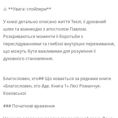
⚠️ **Увага: спойлери**
У книзі детально описано життя Теклі, її духовний
шлях та взаємодію з апостолом Павлом.
Розкриваються моменти її боротьби з
переслідуваннями та глибокі внутрішні переживання,
що можуть бути важливими для розуміння її
духовного становлення.
Благословен, хто## Що ховається за рядками книги
«Благословен, хто йде. Книга 1» Лесі Романчук-
Коковської
### Початкові враження