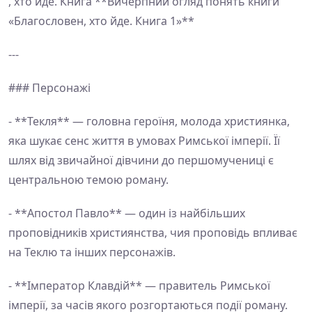
, хто йде. Книга **Вичерпний огляд понять книги
«Благословен, хто йде. Книга 1»**
---
### Персонажі
- **Текля** — головна героїня, молода християнка,
яка шукає сенс життя в умовах Римської імперії. Її
шлях від звичайної дівчини до першомучениці є
центральною темою роману.
- **Апостол Павло** — один із найбільших
проповідників християнства, чия проповідь впливає
на Теклю та інших персонажів.
- **Імператор Клавдій** — правитель Римської
імперії, за часів якого розгортаються події роману.