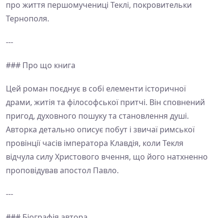
про життя першомучениці Теклі, покровительки
Тернополя.
---
### Про що книга
Цей роман поєднує в собі елементи історичної
драми, житія та філософської притчі. Він сповнений
пригод, духовного пошуку та становлення душі.
Авторка детально описує побут і звичаї римської
провінції часів імператора Клавдія, коли Текля
відчула силу Христового вчення, що його натхненно
проповідував апостол Павло.
---
### Біографія автора