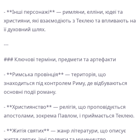
- **Інші персонажі** — римляни, елліни, юдеї та
християни, які взаємодіють з Теклею та впливають на
її духовний шлях.
---
### Ключові терміни, предмети та артефакти
- **Римська провінція** — територія, що
знаходиться під контролем Риму, де відбуваються
основні події роману.
- **Християнство** — релігія, що проповідується
апостолами, зокрема Павлом, і приймається Теклею.
- **Житія святих** — жанр літератури, що описує
життя святих, їхні подвиги та мучеництво.