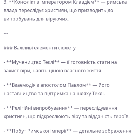
3. **Конфлікт з імператором Клавдієм** — римська
влада переслідує християн, що призводить до
випробувань для віруючих.
---
### Важливі елементи сюжету
- **Мучеництво Теклі** — її готовність стати на
захист віри, навіть ціною власного життя.
- **Взаємодія з апостолом Павлом** — його
наставництво та підтримка на шляху Теклі.
- **Релігійні випробування** — переслідування
християн, що підкреслюють віру та відданість героїв.
- **Побут Римської імперії** — детальне зображення