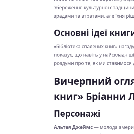
збереження культурної спадщини т
зрадами та втратами, але їхня ріш
Основні ідеї книг
«Бібліотека спалених книг» нагад
показує, що навіть у найскладніш
роздуми про те, як ми ставимося д
Вичерпний огля
книг» Бріанни 
Персонажі
Альтея Джеймс
— молода америка