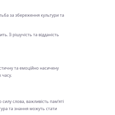
ротьба за збереження культури та
ть. Її рішучість та відданість
стичну та емоційно насичену
 часу.
 силу слова, важливість пам’яті
тура та знання можуть стати