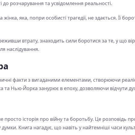
ті до розчарування та усвідомлення реальності.
а жінка, яка, попри особисті трагедії, не здається. Її бо
ереживши втрату, знаходить сили боротися за те, у що віри
ля наслідування.
ра
ричні факти з вигаданими елементами, створюючи реалі
жа та Нью-Йорка занурює в епоху, дозволяючи відчути дух
е просто історія про війну та боротьбу. Це розповідь про
 думки. Книга нагадує, що навіть у найтемніші часи куль