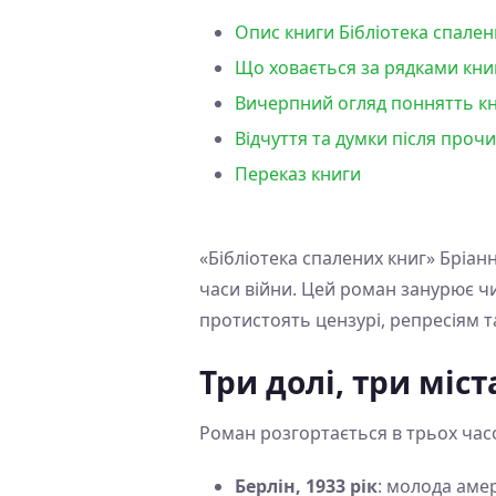
Опис книги Бібліотека спален
Що ховається за рядками книг
Вичерпний огляд поннятть кни
Відчуття та думки після прочи
Переказ книги
«Бібліотека спалених книг» Бріанн
часи війни. Цей роман занурює чи
протистоять цензурі, репресіям 
Три долі, три міст
Роман розгортається в трьох час
Берлін, 1933 рік
: молода аме