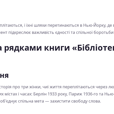
еплітаються, і їхні шляхи перетинаються в Нью-Йорку, д
нт підкреслює важливість єдності та спільної боротьби з
а рядками книги «Бібліоте
ння
сторія про три жінки, чиї життя переплітаються через лю
их містах і часах: Берлін 1933 року, Париж 1936-го та Нь
х об'єднує спільна мета — захистити свободу слова.