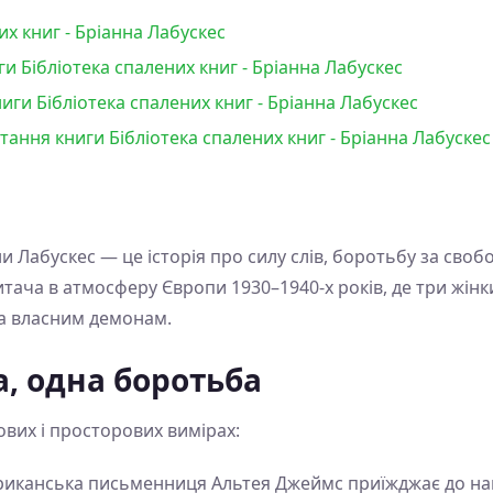
их книг - Бріанна Лабускес
и Бібліотека спалених книг - Бріанна Лабускес
ги Бібліотека спалених книг - Бріанна Лабускес
тання книги Бібліотека спалених книг - Бріанна Лабускес
и Лабускес — це історія про силу слів, боротьбу за свобо
тача в атмосферу Європи 1930–1940-х років, де три жінки
та власним демонам.
а, одна боротьба
ових і просторових вимірах:
риканська письменниця Альтея Джеймс приїжджає до на