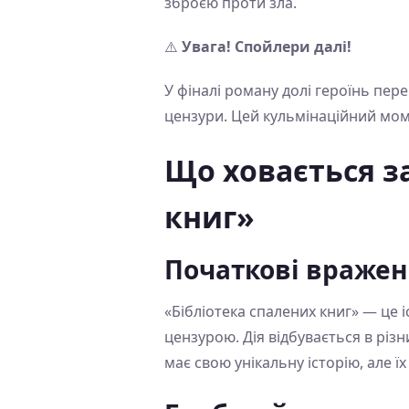
зброєю проти зла.
⚠️
Увага! Спойлери далі!
У фіналі роману долі героїнь пер
цензури. Цей кульмінаційний моме
Що ховається з
книг»
Початкові враже
«Бібліотека спалених книг» — це і
цензурою. Дія відбувається в різн
має свою унікальну історію, але ї