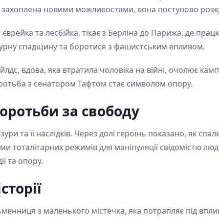
у захоплена новими можливостями, вона поступово розк
, єврейка та лесбійка, тікає з Берліна до Парижа, де прац
ьтурну спадщину та боротися з фашистським впливом.
Чайлдс, вдова, яка втратила чоловіка на війні, очолює ка
оротьба з сенатором Тафтом стає символом опору.
боротьби за свободу
ури та її наслідків. Через долі героїнь показано, як сп
ми тоталітарних режимів для маніпуляції свідомістю люде
ї та опору.
історії
ьменниця з маленького містечка, яка потрапляє під вплив