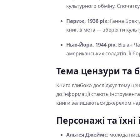
культурного обміну. Спочатк
Париж, 1936 рік
: Ганна Брехт
книг. Її мета — зберегти кул
Нью-Йорк, 1944 рік
: Вівіан 
американських солдатів. Її б
Тема цензури та 
Книга глибоко досліджує тему ценз
до інформації стають інструмента
книги залишаються джерелом наді
Персонажі та їхні 
Альтея Джеймс
: молода пис