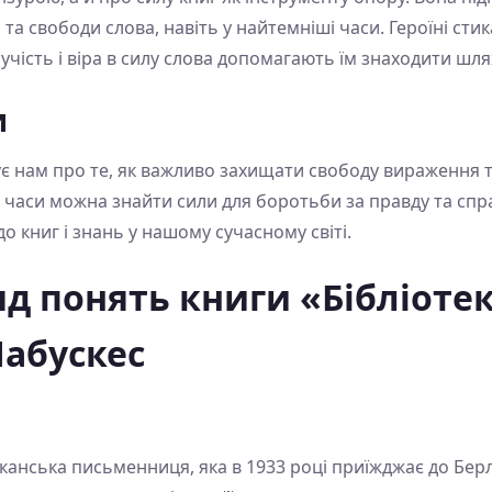
а свободи слова, навіть у найтемніші часи. Героїні сти
учість і віра в силу слова допомагають їм знаходити шля
и
ує нам про те, як важливо захищати свободу вираження та
і часи можна знайти сили для боротьби за правду та спр
о книг і знань у нашому сучасному світі.
д понять книги «Бібліоте
Лабускес
нська письменниця, яка в 1933 році приїжджає до Берл