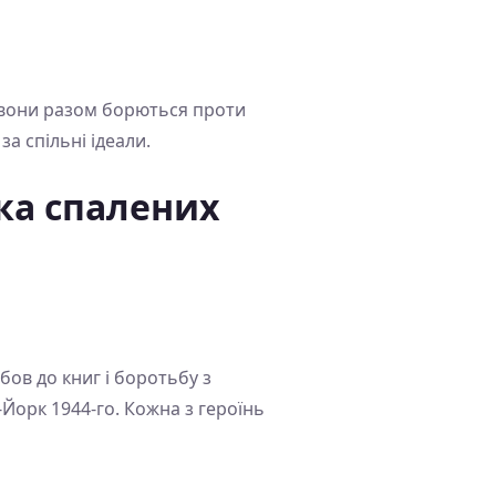
е вони разом борються проти
а спільні ідеали.
ка спалених
бов до книг і боротьбу з
ю-Йорк 1944-го. Кожна з героїнь