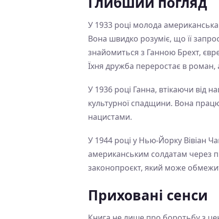
Глибший погляд
У 1933 році молода американська
Вона швидко розуміє, що її запрос
знайомиться з Ганною Брехт, євре
Їхня дружба переростає в роман, а
У 1936 році Ганна, втікаючи від 
культурної спадщини. Вона працює
нацистами.
У 1944 році у Нью-Йорку Вівіан Ч
американським солдатам через пр
законопроєкт, який може обмежит
Приховані сенси
Книга не лише про боротьбу з цен