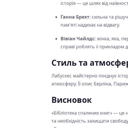
історія — це шлях від наївнос
Ганна Брехт
: сильна та рішуч
пам'яті надихає на відвагу.
Вівіан Чайлдс
: жінка, яка, п
справі роблять її прикладом д
Стиль та атмосфе
Лабускес майстерно поєднує істо
атмосферу. Її опис Берліна, Пари
Висновок
«Бібліотека спалених книг» — це н
та необхідність захищати свободу