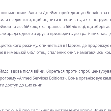
 письменниця Альтея Джеймс приїжджає до Берліна за п
или не для того, щоб оцінити її творчість, а як інструме
йкою та лесбійкою, яка працює в бібліотеці, що зберігає
ле зрада одного з друзів призводить до трагічних наслід
нацистського режиму, опиняється в Парижі, де продовжу
 в німецькій бібліотеці спалених книг, намагаючись ко
айлдс, вдова після війни, бореться проти спроб цензурув
ограму «Armed Services Editions». Вона організовує ка
и доступ до цих книг.
зурою, а й про силу книг як інструменту опору. Вона пі