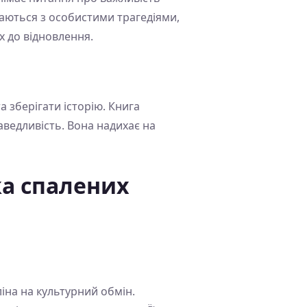
каються з особистими трагедіями,
х до відновлення.
 зберігати історію. Книга
аведливість. Вона надихає на
ка спалених
іна на культурний обмін.