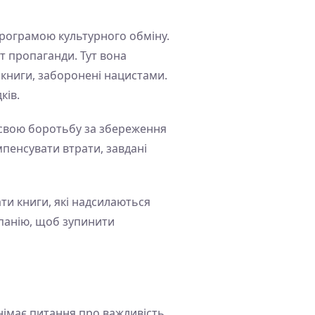
рограмою культурного обміну.
нт пропаганди. Тут вона
 книги, заборонені нацистами.
ків.
є свою боротьбу за збереження
мпенсувати втрати, завдані
ати книги, які надсилаються
мпанію, щоб зупинити
днімає питання про важливість