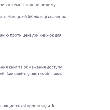
риває темні сторони режиму.
ює в Німецькій бібліотеці спалених
мпанію проти цензури книжок для
алення книг та обмеження доступу
й. Але навіть у найтемніші часи
 нацистської пропаганди. Її