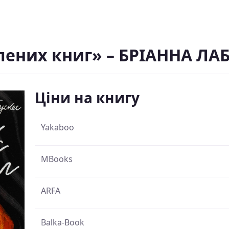
алених книг» – БРІАННА ЛА
Ціни на книгу
Yakaboo
MBooks
ARFA
Balka-Book