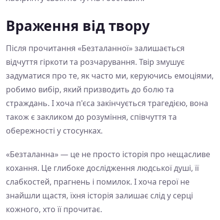
Враження від твору
Після прочитання «Безталанної» залишається
відчуття гіркоти та розчарування. Твір змушує
задуматися про те, як часто ми, керуючись емоціями,
робимо вибір, який призводить до болю та
страждань. І хоча п'єса закінчується трагедією, вона
також є закликом до розуміння, співчуття та
обережності у стосунках.
«Безталанна» — це не просто історія про нещасливе
кохання. Це глибоке дослідження людської душі, її
слабкостей, прагнень і помилок. І хоча герої не
знайшли щастя, їхня історія залишає слід у серці
кожного, хто її прочитає.