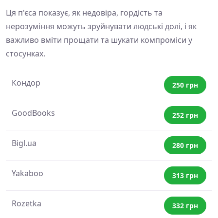
Ця п'єса показує, як недовіра, гордість та
нерозуміння можуть зруйнувати людські долі, і як
важливо вміти прощати та шукати компроміси у
стосунках.
Кондор
250 грн
GoodBooks
252 грн
Bigl.ua
280 грн
Yakaboo
313 грн
Rozetka
332 грн