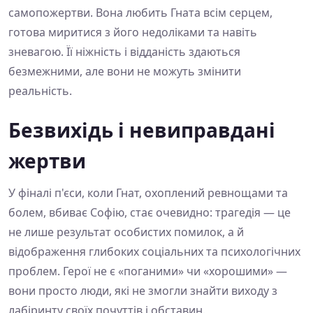
самопожертви. Вона любить Гната всім серцем,
готова миритися з його недоліками та навіть
зневагою. Її ніжність і відданість здаються
безмежними, але вони не можуть змінити
реальність.
Безвихідь і невиправдані
жертви
У фіналі п'єси, коли Гнат, охоплений ревнощами та
болем, вбиває Софію, стає очевидно: трагедія — це
не лише результат особистих помилок, а й
відображення глибоких соціальних та психологічних
проблем. Герої не є «поганими» чи «хорошими» —
вони просто люди, які не змогли знайти виходу з
лабіринту своїх почуттів і обставин.