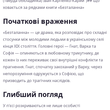
(тверда обкладинка) Іван Карпенко-Карий")## Що
ховається за рядками книги «Безталанна»
Початкові враження
«Безталанна» — це драма, яка розповідає про складні
стосунки між молодими людьми в українському селі
кінця XIX століття. Головні герої — Гнат, Варка та
Софія — опиняються в любовному трикутнику, де
кожен із них переживає свої внутрішні конфлікти та
прагнення. Гнат, спочатку закоханий у Варку, через
непорозуміння одружується з Софією, що
призводить до трагічних наслідків.
Глибший погляд
У п'єсі розкриваються не лише особисті