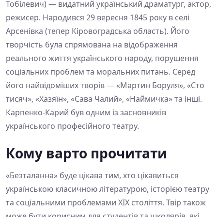
Тобілевич) — видатний український драматург, актор,
режисер. Народився 29 вересня 1845 року в селі
Арсенівка (тепер Кіровоградська область). Його
творчість була спрямована на відображення
реального життя українського народу, порушення
соціальних проблем та моральних питань. Серед
його найвідоміших творів — «Мартин Боруля», «Сто
тисяч», «Хазяїн», «Сава Чалий», «Наймичка» та інші.
Карпенко-Карий був одним із засновників
українського професійного театру.
Кому варто прочитати
«Безталанна» буде цікава тим, хто цікавиться
українською класичною літературою, історією театру
та соціальними проблемами XIX століття. Твір також
може бути корисним для студентів та школярів, які