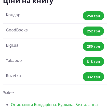
Ціни на книгу
Кондор
250 грн
GoodBooks
252 грн
Bigl.ua
280 грн
Yakaboo
313 грн
Rozetka
332 грн
Зміст:
Опис книги Бондарівна. Бурлака. Безталанна