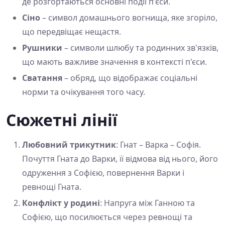
де розгортаються основні події п'єси.
Сіно
– символ домашнього вогнища, яке згоріло,
що передвіщає нещастя.
Рушники
– символи шлюбу та родинних зв'язків,
що мають важливе значення в контексті п'єси.
Сватання
– обряд, що відображає соціальні
норми та очікування того часу.
Сюжетні лінії
Любовний трикутник
: Гнат – Варка – Софія.
Почуття Гната до Варки, її відмова від нього, його
одруження з Софією, повернення Варки і
ревнощі Гната.
Конфлікт у родині
: Напруга між Ганною та
Софією, що посилюється через ревнощі та