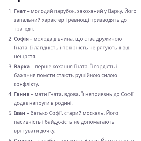
Гнат
– молодий парубок, закоханий у Варку. Його
запальний характер і ревнощі призводять до
трагедії.
Софія
– молода дівчина, що стає дружиною
Гната. Її лагідність і покірність не рятують її від
нещастя.
Варка
– перше кохання Гната. Її гордість і
бажання помсти стають рушійною силою
конфлікту.
Ганна
– мати Гната, вдова. Її неприязнь до Софії
додає напруги в родині.
Іван
– батько Софії, старий москаль. Його
пасивність і байдужість не допомагають
врятувати дочку.
Степан
– парубок, що кохає Варку. Його почуття