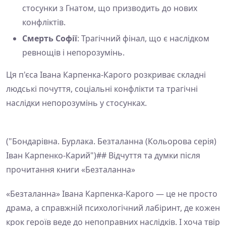
стосунки з Гнатом, що призводить до нових
конфліктів.
Смерть Софії
: Трагічний фінал, що є наслідком
ревнощів і непорозумінь.
Ця п'єса Івана Карпенка-Карого розкриває складні
людські почуття, соціальні конфлікти та трагічні
наслідки непорозумінь у стосунках.
("Бондарівна. Бурлака. Безталанна (Кольорова серія)
Іван Карпенко-Карий")## Відчуття та думки після
прочитання книги «Безталанна»
«Безталанна» Івана Карпенка-Карого — це не просто
драма, а справжній психологічний лабіринт, де кожен
крок героїв веде до непоправних наслідків. І хоча твір