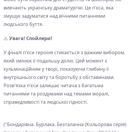
вивчають українську драматургію. Це п'єса, яка
змушує задуматися над вічними питаннями
людського буття.
⚠️
Увага! Спойлери!
У фіналі п'єси героїня стикається з важким вибором,
який змінює її подальшу долю. Цей момент є
кульмінаційним у творі, показуючи глибину її
внутрішнього світу та боротьбу з обставинами.
Розв'язка п'єси залишає читача з багатьма
питаннями та роздумами над темами моралі,
справедливості та людської гідності.
("Бондарівна. Бурлака. Безталанна (Кольорова серія)