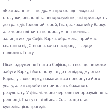
«Безталанна» — це драма про складні людські
стосунки, ревнощі та непорозуміння, які призводять
до трагедії. Головний герой, Гнат, закоханий у Варку,
але через плітки та непорозуміння починає
залицятися до Софії. Варка, ображена, приймає
сватання від Степана, хоча насправді її серце
належить Гнату.
Після одруження Гната з Софією, він все ще не може
забути Варку, і його почуття до неї відроджуються.
Варка, у свою чергу, намагається повернути його
увагу, але її спроби не приносять бажаного
результату. У фіналі, через чергове непорозуміння та
ревнощі, Гнат у гніві вбиває Софію, що стає
кульмінацією трагедії.