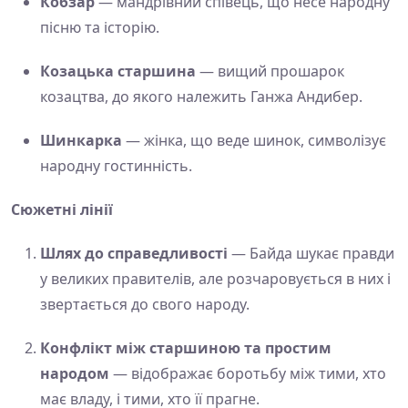
Кобзар
— мандрівний співець, що несе народну
пісню та історію.
Козацька старшина
— вищий прошарок
козацтва, до якого належить Ганжа Андибер.
Шинкарка
— жінка, що веде шинок, символізує
народну гостинність.
Сюжетні лінії
Шлях до справедливості
— Байда шукає правди
у великих правителів, але розчаровується в них і
звертається до свого народу.
Конфлікт між старшиною та простим
народом
— відображає боротьбу між тими, хто
має владу, і тими, хто її прагне.