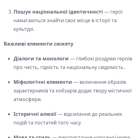
Пошук національної ідентичності
— герої
намагаються знайти своє місце в історії та
культурі.
Важливі елементи сюжету
Діалоги та монологи
— глибокі роздуми героїв
про честь, гідність та національну свідомість.
Міфологічні елементи
— включення образів
характерників та кобзарів додає твору містичної
атмосфери.
Історичні алюзії
— відсилання до реальних
подій та постатей того часу.
Мова та стиль
— використання народної мови