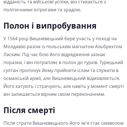
відданість та військові успіхи, він стикається з
політичними інтригами та зрадою.
Полон і випробування
У 1564 році Вишневецький бере участь у поході на
Молдавію разом із польським магнатом Альбрехтом
Ласким. Під час бою його відрядження зазнає
поразки, і він потрапляє в полон до турків. Турецький
султан пропонує йому прийняти іслам та служити в
османській армії, але Вишневецький відмовляється.
Його катують і страчують, але навіть у момент смерті
він залишається вірним своїм переконанням.
Після смерті
Після страти Вишневецького його ім'я стає символом