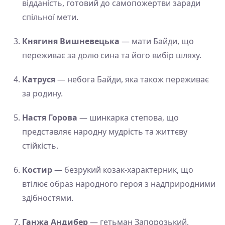
відданість, готовий до самопожертви заради
спільної мети.
Княгиня Вишневецька
— мати Байди, що
переживає за долю сина та його вибір шляху.
Катруся
— небога Байди, яка також переживає
за родину.
Настя Горова
— шинкарка степова, що
представляє народну мудрість та життєву
стійкість.
Костир
— безрукий козак-характерник, що
втілює образ народного героя з надприродними
здібностями.
Ганжа Андибер
— гетьман Запорозький,