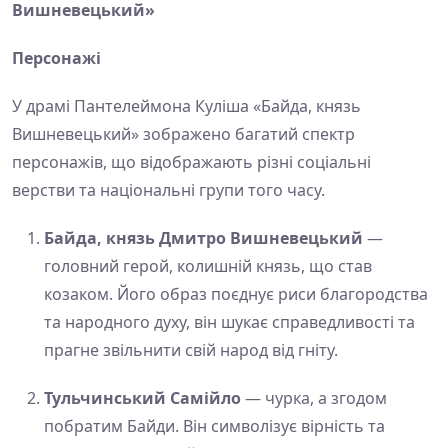
Вишневецький»
Персонажі
У драмі Пантелеймона Куліша «Байда, князь
Вишневецький» зображено багатий спектр
персонажів, що відображають різні соціальні
верстви та національні групи того часу.
Байда, князь Дмитро Вишневецький
—
головний герой, колишній князь, що став
козаком. Його образ поєднує риси благородства
та народного духу, він шукає справедливості та
прагне звільнити свій народ від гніту.
Тульчинський Самійло
— чурка, а згодом
побратим Байди. Він символізує вірність та