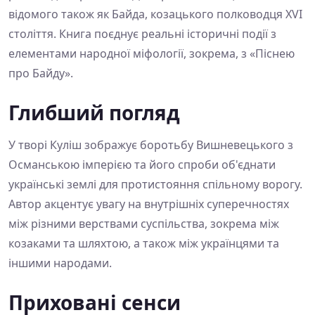
відомого також як Байда, козацького полководця XVI
століття. Книга поєднує реальні історичні події з
елементами народної міфології, зокрема, з «Піснею
про Байду».
Глибший погляд
У творі Куліш зображує боротьбу Вишневецького з
Османською імперією та його спроби об'єднати
українські землі для протистояння спільному ворогу.
Автор акцентує увагу на внутрішніх суперечностях
між різними верствами суспільства, зокрема між
козаками та шляхтою, а також між українцями та
іншими народами.
Приховані сенси