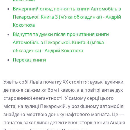
Вичерпний огляд поннятть книги Автомобіль з
Пекарської. Книга 3 (м'яка обкладинка) - Андрій
Кокотюха
Відчуття та думки після прочитання книги
Автомобіль з Пекарської. Книга 3 (м'яка
обкладинка) - Андрій Кокотюха
Переказ книги
Уявіть собі Львів початку ХХ століття: вузькі вулички,
де пахне свіжим хлібом і кавою, а в повітрі витає дух
старовинної елегантності. У самому серці цього
міста, на вулиці Пекарській, у розкішному автомобілі
знайдено мертвою доньку нафтового магната. Це —
початок захопливої детективної історії в книзі Андрія