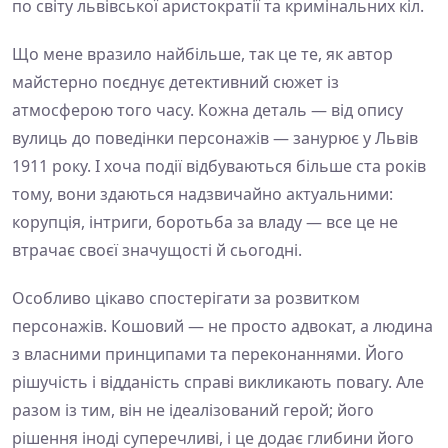
по світу львівської аристократії та кримінальних кіл.
Що мене вразило найбільше, так це те, як автор
майстерно поєднує детективний сюжет із
атмосферою того часу. Кожна деталь — від опису
вулиць до поведінки персонажів — занурює у Львів
1911 року. І хоча події відбуваються більше ста років
тому, вони здаються надзвичайно актуальними:
корупція, інтриги, боротьба за владу — все це не
втрачає своєї значущості й сьогодні.
Особливо цікаво спостерігати за розвитком
персонажів. Кошовий — не просто адвокат, а людина
з власними принципами та переконаннями. Його
рішучість і відданість справі викликають повагу. Але
разом із тим, він не ідеалізований герой; його
рішення іноді суперечливі, і це додає глибини його