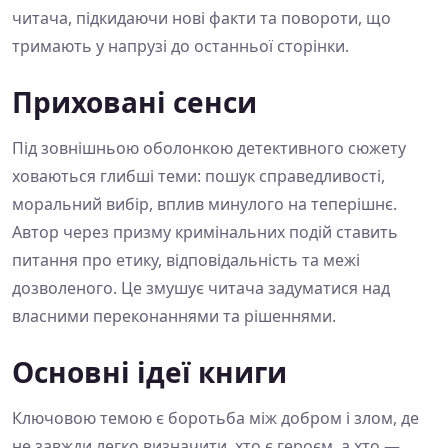
читача, підкидаючи нові факти та повороти, що
тримають у напрузі до останньої сторінки.
Приховані сенси
Під зовнішньою оболонкою детективного сюжету
ховаються глибші теми: пошук справедливості,
моральний вибір, вплив минулого на теперішнє.
Автор через призму кримінальних подій ставить
питання про етику, відповідальність та межі
дозволеного. Це змушує читача задуматися над
власними переконаннями та рішеннями.
Основні ідеї книги
Ключовою темою є боротьба між добром і злом, де
не завжди легко визначити, хто є героєм, а хто —