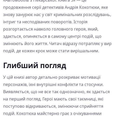
«Автомобіль з Пекарської. Книга 3» — це
продовження серії детективів Андрія Кокотюхи, яке
знову занурює нас у світ кримінальних розслідувань,
інтриг та несподіваних поворотів. Історія
розгортається навколо головного героя, який,
здається, опиняється в самому центрі подій, що
змінюють його життя. Читач відразу потрапляє у вир
подій, де кожен крок може стати вирішальним.
Глибший погляд
У цій книзі автор детально розкриває мотивації
персонажів, їхні внутрішні конфлікти та стосунки.
Виявляється, що не все так однозначно, як здається
на перший погляд. Герої мають свої таємниці, які
поступово відкриваються, змінюючи сприйняття
подій. Кокотюха майстерно грає з очікуваннями