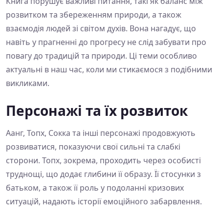
Книга порушує важливі питання, такі як баланс між
розвитком та збереженням природи, а також
взаємодія людей зі світом духів. Вона нагадує, що
навіть у прагненні до прогресу не слід забувати про
повагу до традицій та природи. Ці теми особливо
актуальні в наш час, коли ми стикаємося з подібними
викликами.
Персонажі та їх розвиток
Аанг, Топх, Сокка та інші персонажі продовжують
розвиватися, показуючи свої сильні та слабкі
сторони. Топх, зокрема, проходить через особисті
труднощі, що додає глибини її образу. Її стосунки з
батьком, а також її роль у подоланні кризових
ситуацій, надають історії емоційного забарвлення.