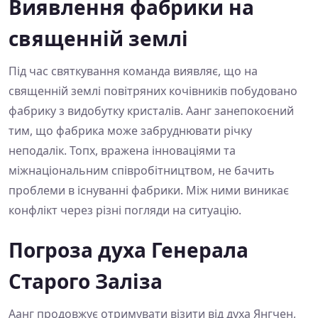
Виявлення фабрики на
священній землі
Під час святкування команда виявляє, що на
священній землі повітряних кочівників побудовано
фабрику з видобутку кристалів. Аанг занепокоєний
тим, що фабрика може забруднювати річку
неподалік. Топх, вражена інноваціями та
міжнаціональним співробітництвом, не бачить
проблеми в існуванні фабрики. Між ними виникає
конфлікт через різні погляди на ситуацію.
Погроза духа Генерала
Старого Заліза
Аанг продовжує отримувати візити від духа Янгчен,