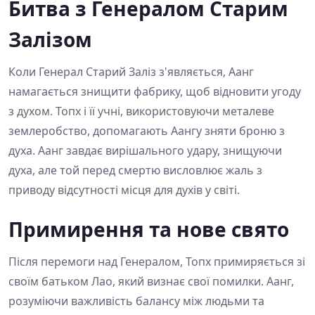
Битва з Генералом Старим
Залізом
Коли Генерал Старий Заліз з'являється, Аанг
намагається знищити фабрику, щоб відновити угоду
з духом. Топх і її учні, використовуючи металеве
землеробство, допомагають Аангу зняти броню з
духа. Аанг завдає вирішального удару, знищуючи
духа, але той перед смертю висловлює жаль з
приводу відсутності місця для духів у світі.
Примирення та нове свято
Після перемоги над Генералом, Топх примиряється зі
своїм батьком Лао, який визнає свої помилки. Аанг,
розуміючи важливість балансу між людьми та