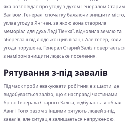
яка розповідає про угоду з духом Генералом Старим
Залізом. Генерал, спочатку бажаючи знищити місто,
уклав угоду з Янгчен, за якою вона створила
меморіал для духа Леді Тіенхаї, відновила землю та
зберегла її від людської цивілізації. Але тепер, коли
угода порушена, Генерал Старий Заліз повертається
з наміром знищити людське поселення.
Рятування з-під завалів
Під час спроби евакуювати робітників з шахти, де
видобувається залізо, що є насправді частинами
броні Генерала Старого Заліза, відбувається обвал.
Аанг і Топх разом з іншими рятують людей з-під
завалів, але ситуація залишається напруженою.