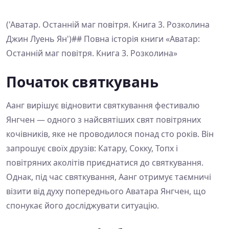
('Аватар. Останній маг повітря. Книга 3. Розколина
Джин Луень Ян')## Повна історія книги «Аватар:
Останній маг повітря. Книга 3. Розколина»
Початок святкувань
Аанг вирішує відновити святкування фестивалю
Янгчен — одного з найсвятіших свят повітряних
кочівників, яке не проводилося понад сто років. Він
запрошує своїх друзів: Катару, Сокку, Топх і
повітряних аколітів приєднатися до святкування.
Однак, під час святкування, Аанг отримує таємничі
візити від духу попереднього Аватара Янгчен, що
спонукає його досліджувати ситуацію.