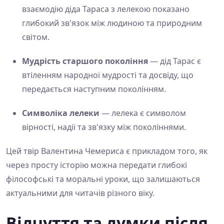
взаємодію діда Тараса з лелекою показано
глибокий зв'язок між людиною та природним
світом.
Мудрість старшого покоління
— дід Тарас є
втіленням народної мудрості та досвіду, що
передається наступним поколінням.
Символіка лелеки
— лелека є символом
вірності, надії та зв'язку між поколіннями.
Цей твір Валентина Чемериса є прикладом того, як
через просту історію можна передати глибокі
філософські та моральні уроки, що залишаються
актуальними для читачів різного віку.
Відчуття та думки після