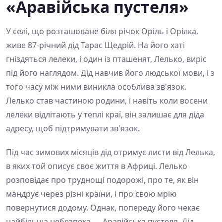
«Аравійська пустеля»
У селі, що розташоване біля річок Оріль і Орілка,
живе 87-річний дід Тарас Щедрій. На його хаті
гніздяться лелеки, і один із пташенят, Лелько, виріс
під його наглядом. Дід навчив його людської мови, і з
того часу між ними виникла особлива зв'язок.
Лелько став частиною родини, і навіть коли восени
лелеки відлітають у теплі краї, він залишає для діда
адресу, щоб підтримувати зв'язок.
Під час зимових місяців дід отримує листи від Лелька,
в яких той описує своє життя в Африці. Лелько
розповідає про труднощі подорожі, про те, як він
мандрує через різні країни, і про свою мрію
повернутися додому. Однак, попереду його чекає
найбільша небезпека — Аравійська пустеля. Дід