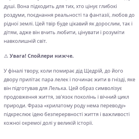
душі. Вона підходить для тих, хто цінує глибокі
роздуми, поєднання реальності та фантазії, любов до
рідної землі. Цей твір буде цікавий як дорослим, так і
дітям, адже він вчить любити, цінувати і розуміти
навколишній світ.
⚠️
Увага! Спойлери нижче.
У фіналі твору, коли помирає дід Щедрій, до його
двору прилітає пара лелек і починає жити в гнізді, яке
він підготував для Лелька. Цей образ символізує
продовження життя, зв'язок поколінь і вічний цикл
природи. Фраза «крилатому роду нема переводу»
підкреслює ідею безперервності життя і важливості
кожної окремої долі у великій історії.