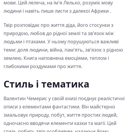
мови. Цей лелеча, на ім'я Лелько, розуміє мову
людини і навіть пише листи з далекої Африки .
Твір розповідає про життя діда, його стосунки з
природою, любов до рідної землі та зв'язок між
людьми і птахами. У ньому порушуються важливі
теми: доля людини, війна, пам'ять, зв'язок з рідною
землею. Книга наповнена емоціями, теплом і
глибокими роздумами про життя.
Стиль і тематика
Валентин Чемерис у своїй книзі поєднує реалістичні
описи з елементами фантастики. Він майстерно
змальовує природу, побут, життя простих людей,
одночасно вводячи елементи казки та магії. Цей
стиль робить твір особливим, надаючи йому