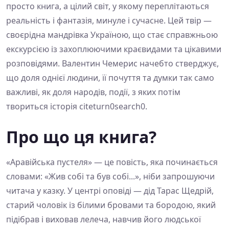
просто книга, а цілий світ, у якому переплітаються
реальність і фантазія, минуле і сучасне. Цей твір —
своєрідна мандрівка Україною, що стає справжньою
екскурсією із захоплюючими краєвидами та цікавими
розповідями. Валентин Чемерис начебто стверджує,
що доля однієї людини, її почуття та думки так само
важливі, як доля народів, події, з яких потім
твориться історія citeturn0search0.
Про що ця книга?
«Аравійська пустеля» — це повість, яка починається
словами: «Жив собі та був собі...», ніби запрошуючи
читача у казку. У центрі оповіді — дід Тарас Щедрій,
старий чоловік із білими бровами та бородою, який
підібрав і виховав лелеча, навчив його людської