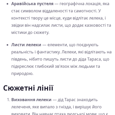
Аравійська пустеля
— географічна локація, яка
стає символом віддаленості та самотності. У
контексті твору це місце, куди відлітає лелека, і
звідки він надсилає листи, що додає казковості та
містики до сюжету.
Листи лелеки
— елементи, що поєднують
реальність і фантастику. Лелеки, які відлітають на
південь, нібито пишуть листи до діда Тараса, що
підкреслює глибокий зв'язок між людьми та
природою.
Сюжетні лінії
Виховання лелеки
— дід Тарас знаходить
лелеченя, яке випало з гнізда, і вирішує його
виховати. Він навчає птаха людської мови, що є