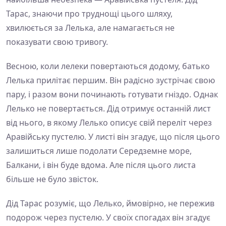
Тарас, знаючи про труднощі цього шляху,
хвилюється за Лелька, але намагається не
показувати свою тривогу.
Весною, коли лелеки повертаються додому, батько
Лелька прилітає першим. Він радісно зустрічає свою
пару, і разом вони починають готувати гніздо. Однак
Лелько не повертається. Дід отримує останній лист
від нього, в якому Лелько описує свій переліт через
Аравійську пустелю. У листі він згадує, що після цього
залишиться лише подолати Середземне море,
Балкани, і він буде вдома. Але після цього листа
більше не було звісток.
Дід Тарас розуміє, що Лелько, ймовірно, не пережив
подорож через пустелю. У своїх спогадах він згадує