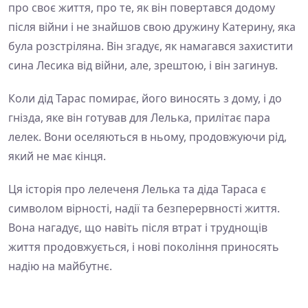
про своє життя, про те, як він повертався додому
після війни і не знайшов свою дружину Катерину, яка
була розстріляна. Він згадує, як намагався захистити
сина Лесика від війни, але, зрештою, і він загинув.
Коли дід Тарас помирає, його виносять з дому, і до
гнізда, яке він готував для Лелька, прилітає пара
лелек. Вони оселяються в ньому, продовжуючи рід,
який не має кінця.
Ця історія про лелеченя Лелька та діда Тараса є
символом вірності, надії та безперервності життя.
Вона нагадує, що навіть після втрат і труднощів
життя продовжується, і нові покоління приносять
надію на майбутнє.