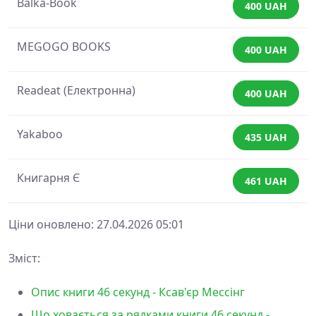
Balka-Book
400 UAH
MEGOGO BOOKS
400 UAH
Readeat (Електронна)
400 UAH
Yakaboo
435 UAH
Книгарня Є
461 UAH
Ціни оновлено: 27.04.2026 05:01
Зміст:
Опис книги 46 секунд - Ксав'єр Мессінг
Що ховається за рядками книги 46 секунд -