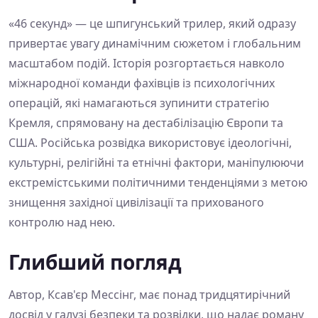
«46 секунд» — це шпигунський трилер, який одразу
привертає увагу динамічним сюжетом і глобальним
масштабом подій. Історія розгортається навколо
міжнародної команди фахівців із психологічних
операцій, які намагаються зупинити стратегію
Кремля, спрямовану на дестабілізацію Європи та
США. Російська розвідка використовує ідеологічні,
культурні, релігійні та етнічні фактори, маніпулюючи
екстремістськими політичними тенденціями з метою
знищення західної цивілізації та прихованого
контролю над нею.
Глибший погляд
Автор, Ксав'єр Мессінг, має понад тридцятирічний
досвід у галузі безпеки та розвідки, що надає роману