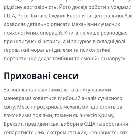
рідкісну достовірність. Його досвід роботи з урядами
США, Росії, Китаю, Східної Європи та Центральної Азії
дозволяє детально описати механізми сучасних
психологічних операцій. Книга не лише розповідає
про шпигунські інтриги, а й занурює в складні долі
героїв, їхні моральні дилеми та психологічні
портрети, що додає глибини та емоційної напруги.
Приховані сенси
За зовнішньою динамікою та шпигунськими
маневрами ховається глибокий аналіз сучасного
світу. Мессінг розкриває механізми, що стоять за
важливими подіями, такими як анексія Криму,
Брекзит, президентські вибори в США та зростання
сепаратистських, екстремістських, неонацистських