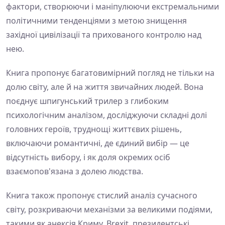
фактори, створюючи і маніпулюючи екстремальними
політичними тенденціями з метою знищення
західної цивілізації та прихованого контролю над
нею.
Книга пропонує багатовимірний погляд не тільки на
долю світу, але й на життя звичайних людей. Вона
поєднує шпигунський трилер з глибоким
психологічним аналізом, досліджуючи складні долі
головних героїв, труднощі життєвих рішень,
включаючи романтичні, де єдиний вибір — це
відсутність вибору, і як доля окремих осіб
взаємопов'язана з долею людства.
Книга також пропонує стислий аналіз сучасного
світу, розкриваючи механізми за великими подіями,
такими як анексія Криму, Brexit, президентські