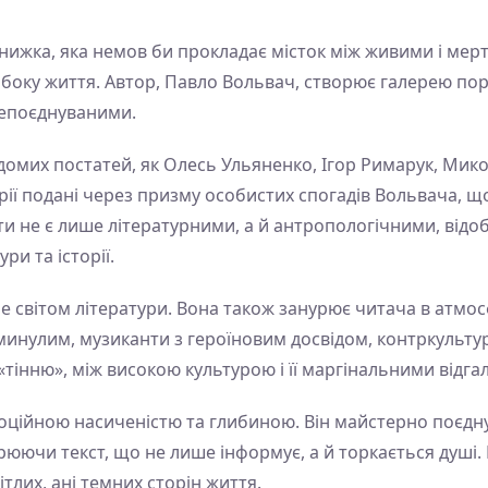
книжка, яка немов би прокладає місток між живими і мер
боку життя. Автор, Павло Вольвач, створює галерею порт
епоєднуваними.
домих постатей, як Олесь Ульяненко, Ігор Римарук, Мик
орії подані через призму особистих спогадів Вольвача, щ
ти не є лише літературними, а й антропологічними, відо
ри та історії.
 світом літератури. Вона також занурює читача в атмосф
улим, музиканти з героїновим досвідом, контркультурні 
 «тінню», між високою культурою і її маргінальними відг
ційною насиченістю та глибиною. Він майстерно поєдну
юючи текст, що не лише інформує, а й торкається душі.
ітлих, ані темних сторін життя.