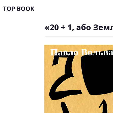
TOP BOOK
«20 + 1, або З