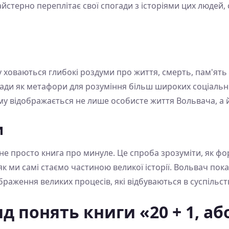
айстерно переплітає свої спогади з історіями цих люде
ховаються глибокі роздуми про життя, смерть, пам'ять 
огади як метафори для розуміння більш широких соціальн
му відображається не лише особисте життя Вольвача, а й 
и
 не просто книга про минуле. Це спроба зрозуміти, як фо
 як ми самі стаємо частиною великої історії. Вольвач пок
раження великих процесів, які відбуваються в суспільств
д понять книги «20 + 1, аб