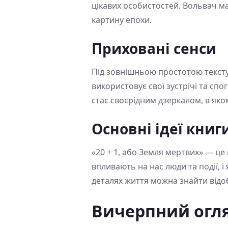
цікавих особистостей. Вольвач м
картину епохи.
Приховані сенси
Під зовнішньою простотою тексту 
використовує свої зустрічі та сп
стає своєрідним дзеркалом, в яко
Основні ідеї книг
«20 + 1, або Земля мертвих» — це
впливають на нас люди та події, і
деталях життя можна знайти відоб
Вичерпний огля