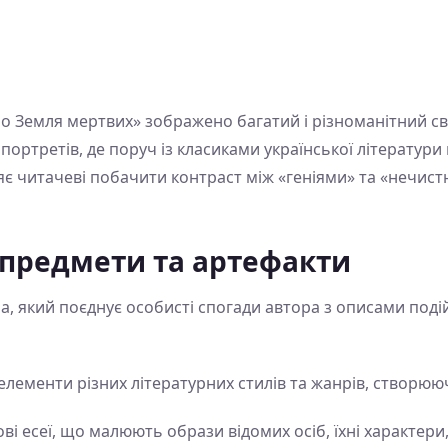
бо Земля мертвих» зображено багатий і різноманітний сві
портретів, де поруч із класиками української літератури
є читачеві побачити контраст між «геніями» та «нечистю
 предмети та артефакти
а, який поєднує особисті спогади автора з описами подій
елементи різних літературних стилів та жанрів, створюю
ові есеї, що малюють образи відомих осіб, їхні характери,