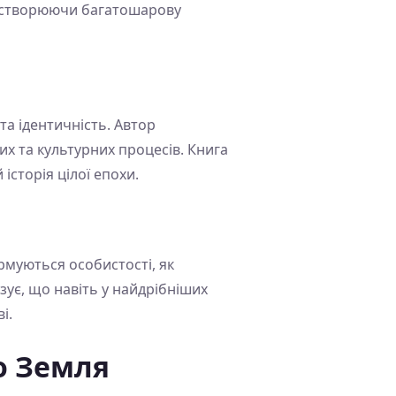
й, створюючи багатошарову
та ідентичність. Автор
их та культурних процесів. Книга
історія цілої епохи.
рмуються особистості, як
азує, що навіть у найдрібніших
і.
о Земля