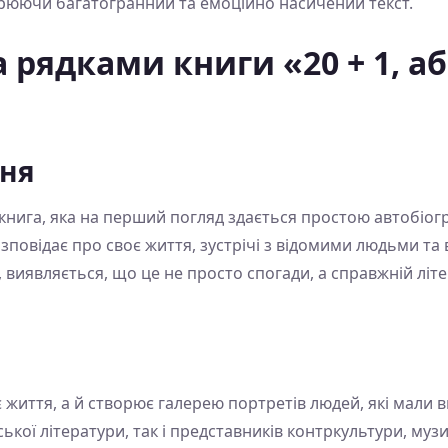
рюючи багатогранний та емоційно насичений текст.
 рядками книги «20 + 1, а
ння
 книга, яка на перший погляд здається простою автобіог
озповідає про своє життя, зустрічі з відомими людьми та
 виявляється, що це не просто спогади, а справжній літ
є життя, а й створює галерею портретів людей, які мали 
ької літератури, так і представників контркультури, музи