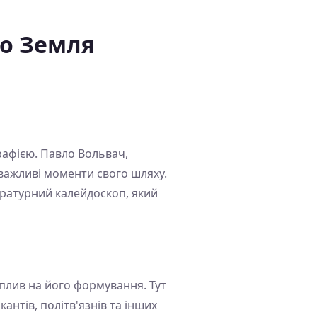
бо Земля
рафією. Павло Вольвач,
 важливі моменти свого шляху.
ературний калейдоскоп, який
вплив на його формування. Тут
кантів, політв'язнів та інших