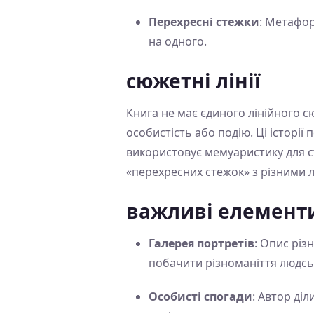
Перехресні стежки
: Метафор
на одного.
сюжетні лінії
Книга не має єдиного лінійного с
особистість або подію. Ці істор
використовує мемуаристику для ст
«перехресних стежок» з різними 
важливі елемент
Галерея портретів
: Опис різ
побачити різноманіття людсь
Особисті спогади
: Автор ді