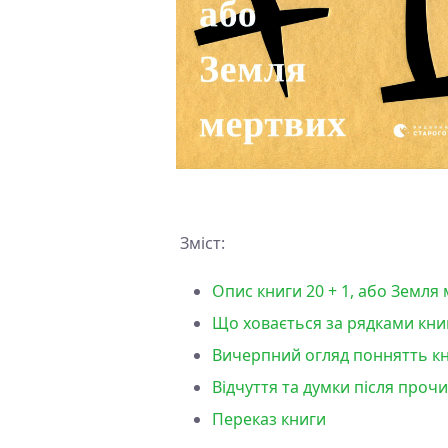
Зміст:
Опис книги 20 + 1, або Земля
Що ховається за рядками книг
Вичерпний огляд поннятть кни
Відчуття та думки після проч
Переказ книги