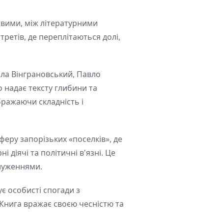
твими, між літературними
ретів, де переплітаються долі,
ола Вінграновський, Павло
о надає тексту глибини та
бражаючи складність і
еру запорізьких «поселків», де
діячі та політичні в'язні. Це
алуженнями.
є особисті спогади з
 Книга вражає своєю чесністю та