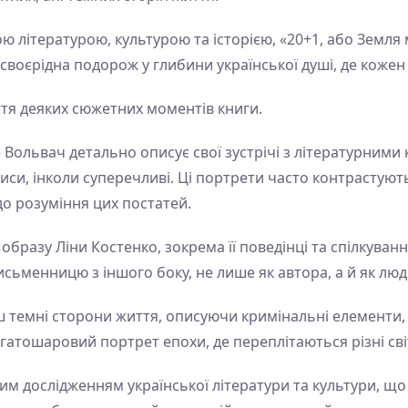
кою літературою, культурою та історією, «20+1, або Земл
а своєрідна подорож у глибини української душі, де кожен
ття деяких сюжетних моментів книги.
» Вольвач детально описує свої зустрічі з літературним
 риси, інколи суперечливі. Ці портрети часто контрасту
до розуміння цих постатей.
бразу Ліни Костенко, зокрема її поведінці та спілкуванн
сьменницю з іншого боку, не лише як автора, а й як люд
ьш темні сторони життя, описуючи кримінальні елементи, 
гатошаровий портрет епохи, де переплітаються різні світ
им дослідженням української літератури та культури, що