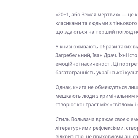
«20+1, або Земля мертвих» — це 
класиками та людьми з тіньового 
що здаються на перший погляд н
У книзі оживають образи таких ві
Загребельний, Іван Драч. Їхні іст
емоційної насиченості. Ці портре
багатогранність української культу
Однак, книга не обмежується лише
мешкають люди з кримінальним мин
створює контраст між «світлом» і
Стиль Вольвача вражає своєю емо
літературними рефлексіями, створ
відкритістю, не приховуючи ані св