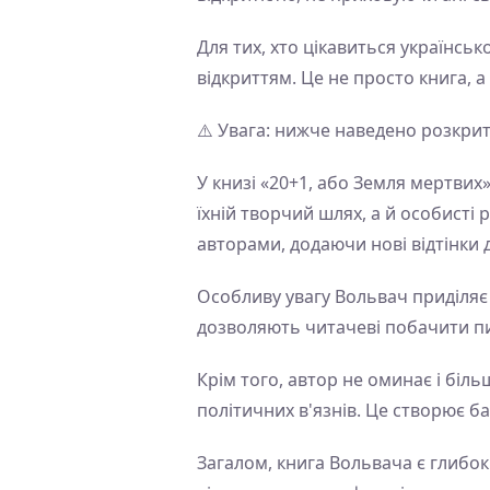
Для тих, хто цікавиться українсь
відкриттям. Це не просто книга, 
⚠️ Увага: нижче наведено розкри
У книзі «20+1, або Земля мертвих
їхній творчий шлях, а й особисті
авторами, додаючи нові відтінки 
Особливу увагу Вольвач приділяє о
дозволяють читачеві побачити пи
Крім того, автор не оминає і біл
політичних в'язнів. Це створює ба
Загалом, книга Вольвача є глибок