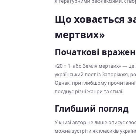
літературними рефлексіями, ство
Що ховається за
мертвих»
Початкові враже
«20 + 1, або Земля мертвих» — це
український поет із Запоріжжя, р
Однак, при глибшому прочитанні,
поєднує різні жанри та стилі.
Глибший погляд
У книзі автор не лише описує сво
можна зустріти як класиків українс