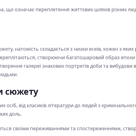
а, що означає переплетення життєвих шляхів різних люде
южету, натомість складається з низки есеїв, кожен з яких
ії переплітаються, створюючи багатошаровий образ епохи
ворення галереї знакових портретів доби та вибудови вл
людьми.
и сюжету
них осіб, від класиків літератури до людей з кримінальн
ких доль.
литься своїми переживаннями та спостереженнями, ство