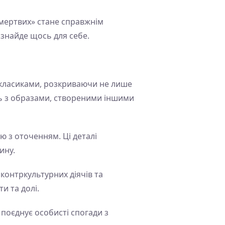
я мертвих» стане справжнім
 знайде щось для себе.
и класиками, розкриваючи не лише
ють з образами, створеними іншими
ю з оточенням. Ці деталі
ину.
контркультурних діячів та
и та долі.
 поєднує особисті спогади з